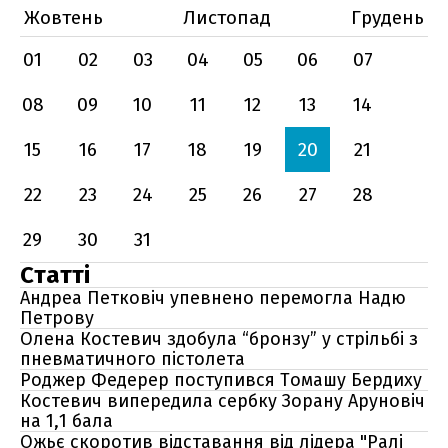
Жовтень
Листопад
Грудень
01
02
03
04
05
06
07
08
09
10
11
12
13
14
15
16
17
18
19
20
21
22
23
24
25
26
27
28
29
30
31
Статті
Андреа Петковіч упевнено перемогла Надю
Петрову
Олена Костевич здобула “бронзу” у стрільбі з
пневматичного пістолета
Роджер Федерер поступився Томашу Бердиху
Костевич випередила сербку Зорану Аруновіч
на 1,1 бала
Ожьє скоротив відставання від лідера "Ралі