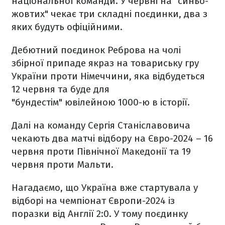
національної команди. У червні на "синьо-
жовтих" чекає три складні поєдинки, два з
яких будуть офіційними.
Дебютний поєдинок Реброва на чолі
збірної припаде якраз на товариську гру
України проти Німеччини, яка відбудеться
12 червня та буде для
"бундестім" ювілейною 1000-ю в історії.
Далі на команду Сергія Станіславовича
чекають два матчі відбору на Євро-2024 – 16
червня проти Північної Македонії та 19
червня проти Мальти.
Нагадаємо, що Україна вже стартувала у
відборі на чемпіонат Європи-2024 із
поразки від Англії 2:0. У тому поєдинку