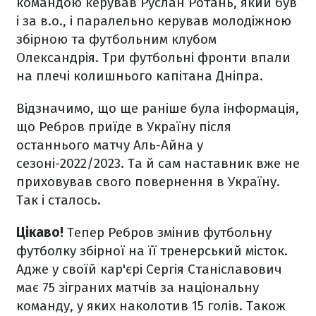
командою керував Руслан Ротань, який був
і за в.о., і паралельно керував молодіжною
збірною та футбольним клубом
Олександрія. Три футбольні фронти впали
на плечі колишнього капітана Дніпра.
Відзначимо, що ще раніше була інформація,
що Ребров приїде в Україну після
останнього матчу Аль-Айна у
сезоні-2022/2023. Та й сам наставник вже не
приховував свого повернення в Україну.
Так і сталось.
Цікаво!
Тепер Ребров змінив футбольну
футболку збірної на її тренерський місток.
Адже у своїй кар'єрі Сергія Станіславович
має 75 зіграних матчів за національну
команду, у яких наколотив 15 голів. Також