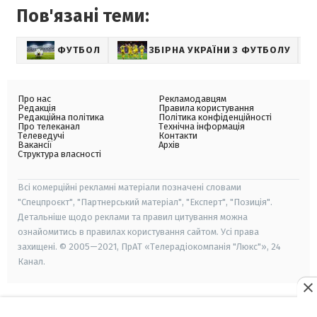
Пов'язані теми:
ФУТБОЛ
ЗБІРНА УКРАЇНИ З ФУТБОЛУ
С
Про нас
Рекламодавцям
Редакція
Правила користування
Редакційна політика
Політика конфіденційності
Про телеканал
Технічна інформація
Телеведучі
Контакти
Вакансії
Архів
Структура власності
Всі комерційні рекламні матеріали позначені словами
"Спецпроєкт", "Партнерський матеріал", "Експерт", "Позиція".
Детальніше щодо реклами та правил цитування можна
ознайомитись в правилах користування сайтом. Усі права
захищені. © 2005—2021, ПрАТ «Телерадіокомпанія "Люкс"», 24
Канал.