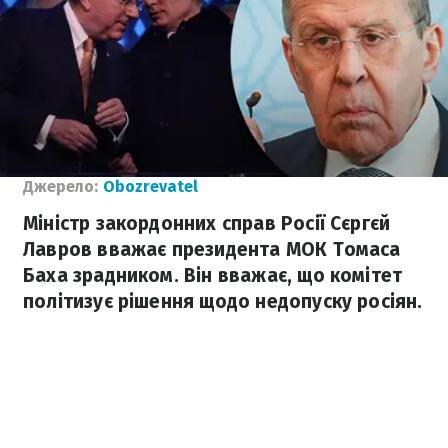
Джерело:
Obozrevatel
Міністр закордонних справ Росії Сєргєй
Лавров вважає президента МОК Томаса
Баха зрадником. Він вважає, що комітет
політизує рішення щодо недопуску росіян.