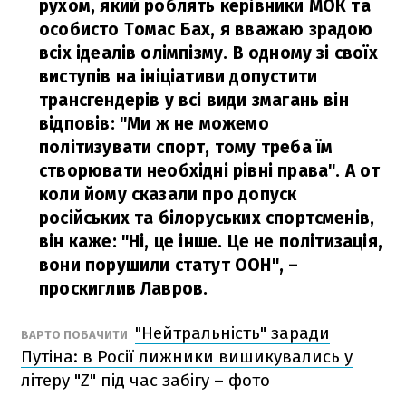
рухом, який роблять керівники МОК та
особисто Томас Бах, я вважаю зрадою
всіх ідеалів олімпізму. В одному зі своїх
виступів на ініціативи допустити
трансгендерів у всі види змагань він
відповів: "Ми ж не можемо
політизувати спорт, тому треба їм
створювати необхідні рівні права". А от
коли йому сказали про допуск
російських та білоруських спортсменів,
він каже: "Ні, це інше. Це не політизація,
вони порушили статут ООН",
–
проскиглив Лавров.
"Нейтральність" заради
ВАРТО ПОБАЧИТИ
Путіна: в Росії лижники вишикувались у
літеру "Z" під час забігу – фото