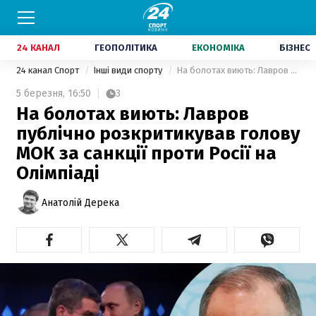
24 КАНАЛ
ГЕОПОЛІТИКА
ЕКОНОМІКА
БІЗНЕС
24 канал Спорт
Інші види спорту
На болотах виють: Лавров публічно розкритикував голову МОК за санкції проти Росії на Олімпіаді
5 березня,
16:50
3
На болотах виють: Лавров
публічно розкритикував голову
МОК за санкції проти Росії на
Олімпіаді
Анатолій Дерека