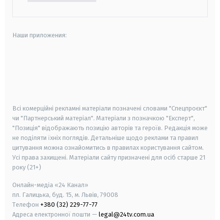
Наши приложения:
android
apple
smart tv
samsung smart tv
Всі комерційні рекламні матеріали позначені словами "Спецпроєкт"
чи "Партнерський матеріал". Матеріали з позначкою "Експерт",
"Позиція" відображають позицію авторів та героїв. Редакція може
не поділяти їхніх поглядів. Детальніше щодо реклами та правил
цитування можна ознайомитись в правилах користування сайтом.
Усі права захищені.
Матеріали сайту призначені для осіб старше
21
року (21+)
Онлайн-медіа «24 Канал»
пл. Галицька, буд. 15, м. Львів, 79008
Телефон
+380 (32) 229-77-77
Адреса електронної пошти —
legal@24tv.com.ua