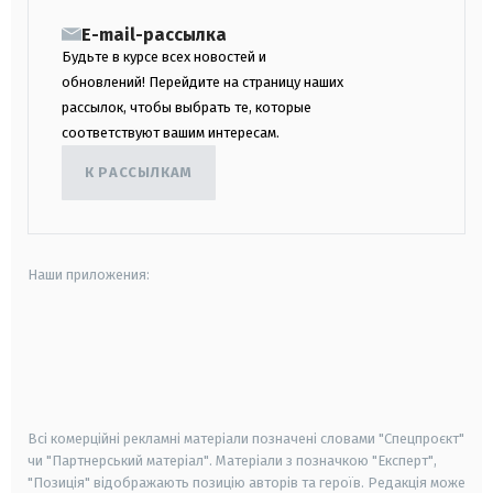
E-mail-рассылка
Будьте в курсе всех новостей и
обновлений! Перейдите на страницу наших
рассылок, чтобы выбрать те, которые
соответствуют вашим интересам.
К РАССЫЛКАМ
Наши приложения:
android
apple
smart tv
samsung smart tv
Всі комерційні рекламні матеріали позначені словами "Спецпроєкт"
чи "Партнерський матеріал". Матеріали з позначкою "Експерт",
"Позиція" відображають позицію авторів та героїв. Редакція може