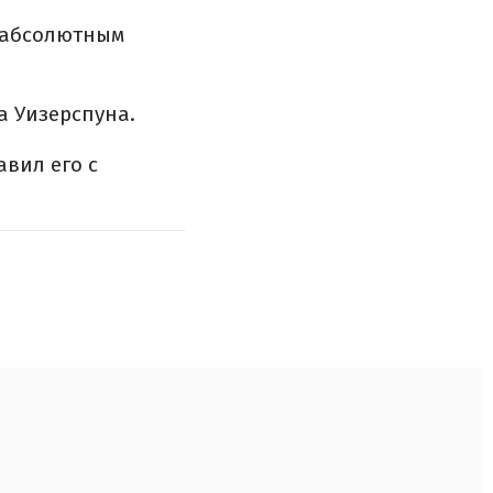
л абсолютным
а Уизерспуна.
вил его с