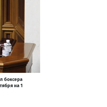
л боксера
тября на 1