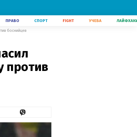
ПРАВО
СПОРТ
FIGHT
УЧЕБА
ЛАЙФХАК
отив боснийцев
ласил
у против