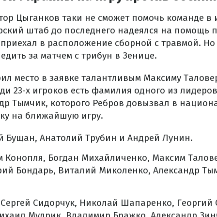
тор Цыганков таки не сможет помочь команде в 
рский штаб до последнего надеялся на помощь 
приехал в расположение сборной с травмой. Но 
едить за матчем с трибун в Зенице.
рил место в заявке талантливым Максиму Талове
ди 23-х игроков есть фамилия одного из лидеров
ндр Тымчик, которого Ребров довызвал в национ
вку на ближайшую игру.
й Бущан, Анатолий Трубин и Андрей Лунин.
 Конопля, Богдан Михайличенко, Максим Талове
рий Бондарь, Виталий Миколенко, Александр Ты
Сергей Сидорчук, Николай Шапаренко, Георгий 
ихаил Мудрик, Владимир Бражко, Александр Зин