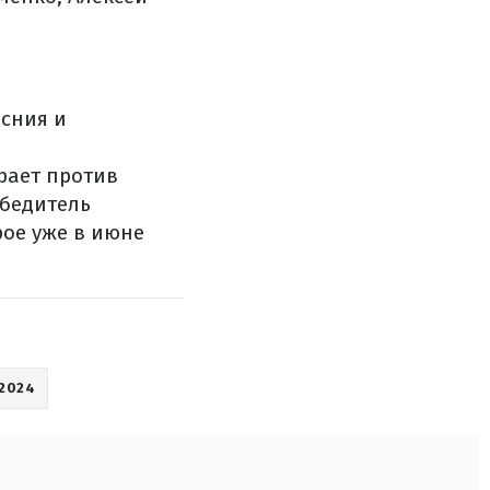
сния и
рает против
обедитель
рое уже в июне
2024