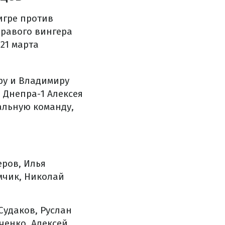
игре против
правого вингера
21 марта
ру и Владимиру
 Днепра-1 Алексея
альную команду,
ров, Илья
мчик, Николай
Судаков, Руслан
ченко, Алексей