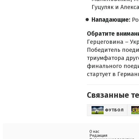
Гуцуляк и Алекс
Нападающие:
Ро
Обратите вниман
Герцеговина – Укр
Победитель поеди
триумфатора друг
финального поеди
стартует в Герман
Связанные т
ФУТБОЛ
О нас
Редакция