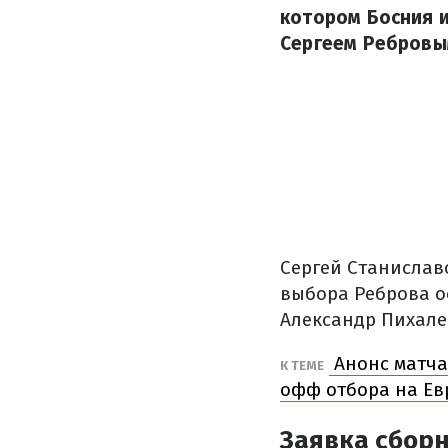
котором Босния и
Сергеем Ребровым
Сергей Станислав
выбора Реброва ос
Александр Пихале
Анонс матча 
К ТЕМЕ
офф отбора на Ев
Заявка сбор