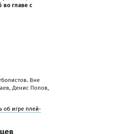
 во главе с
.
тболистов. Вне
аев, Денис Попов,
ь об игре плей-
йцев