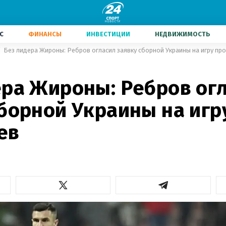
С
ФИНАНСЫ
ИНВЕСТИЦИИ
НЕДВИЖИМОСТЬ
Без лидера Жироны: Ребров огласил заявку сборной Украины на игру пр
ера Жироны: Ребров ог
борной Украины на игр
ев