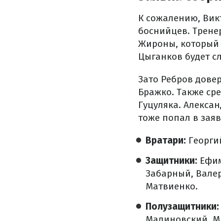
К сожалению, Вик
боснийцев. Трене
Жироны, который 
Цыганков будет сл
Зато Ребров дове
Бражко. Также сре
Гуцуляка. Алекса
тоже попал в зая
Вратари:
Георги
Защитники:
Ефим
Забарный, Вале
Матвиенко.
Полузащитники:
Малиновский, М