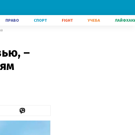
ПРАВО
СПОРТ
FIGHT
УЧЕБА
ЛАЙФХАК
ма
ью, –
лям