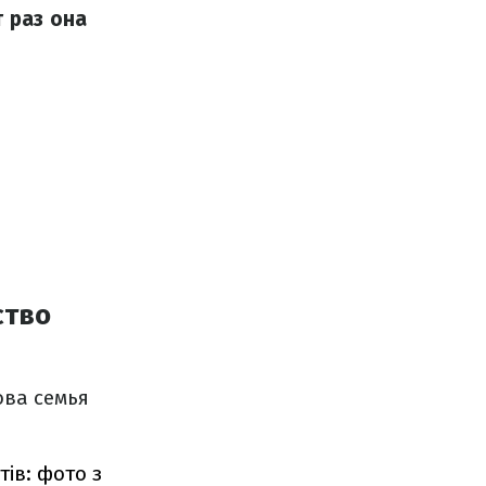
 раз она
ство
ова семья
тів: фото з