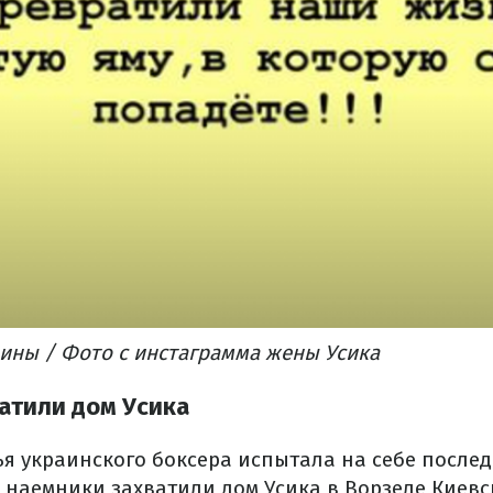
ины / Фото с инстаграмма жены Усика
атили дом Усика
я украинского боксера испытала на себе послед
 наемники захватили дом Усика в Ворзеле Киевс