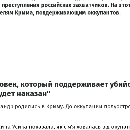
 преступления российских захватчиков. На этот
телям Крыма, поддерживающим оккупантов.
овек, который поддерживает убий
удет наказан"
сандр родились в Крыму. До оккупации полуостр
на Усика показала, як сім'я ховалась від окупан