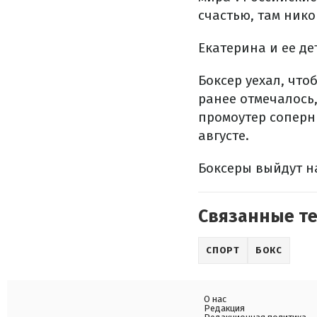
счастью, там нико
Екатерина и ее д
Боксер уехал, чт
ранее отмечалось,
промоутер соперни
августе.
Боксеры выйдут н
Связанные т
СПОРТ
БОКС
О нас
Редакция