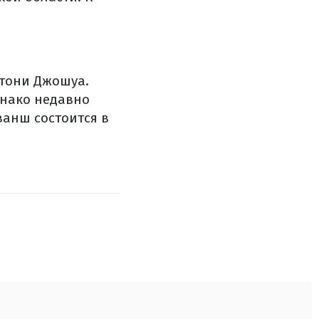
нтони Джошуа.
днако недавно
ванш состоится в