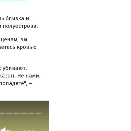
нь близка и
м полуострова.
 ценам, вы
аетесь кровью
с убивают.
азан. Не нами.
попадете", –