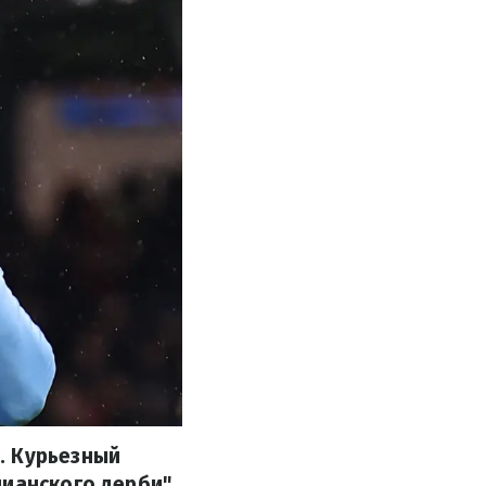
. Курьезный
ианского дерби".