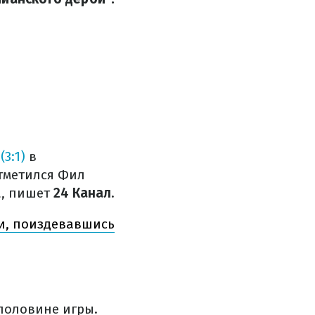
3:1)
в
отметился Фил
а, пишет
24 Канал
.
и, поиздевавшись
половине игры.