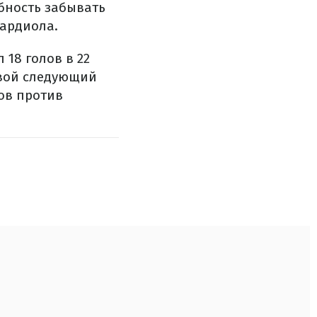
обность забывать
вардиола.
 18 голов в 22
Свой следующий
ов против