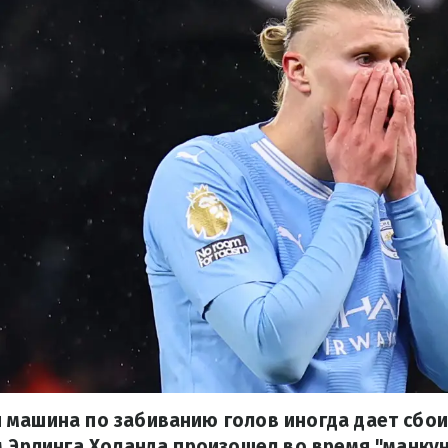
 машина по забиванию голов иногда дает сбои
м Эрлинга Холанда произошел во время "манкун