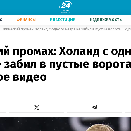
С
ФИНАНСЫ
ИНВЕСТИЦИИ
НЕДВИЖИМОСТЬ
Эпический промах: Холанд с одного метра не забил в пустые ворота – ку
й промах: Холанд с од
 забил в пустые ворота
ое видео