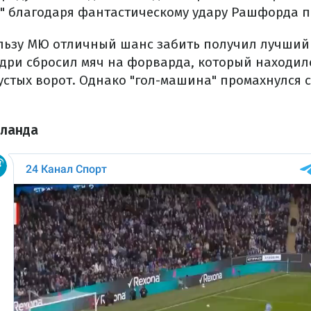
" благодаря фантастическому удару Рашфорда по
пользу МЮ отличный шанс забить получил лучши
одри сбросил мяч на форварда, который находил
устых ворот. Однако "гол-машина" промахнулся 
оланда