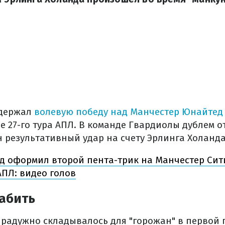
одержал
волевую победу над Манчестер Юнайтед (
е 27-го тура АПЛ. В команде Гвардиолы дублем 
н результативный удар на счету Эрлинга Холанд
д оформил второй пента-трик на Манчестер Сит
АПЛ: видео голов
абить
к радужно складывалось для "горожан" в первой 