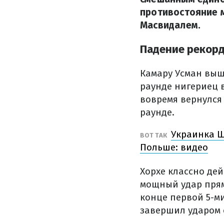
противостояние 
Масвидалем.
Падение рекорд
Камару Усман выш
раунде нигериец 
вовремя вернулся
раунде.
Украинка Ш
ВОТ ТАК
Польше: видео
Хорхе классно дей
мощный удар прям
конце первой 5-м
завершил ударом 