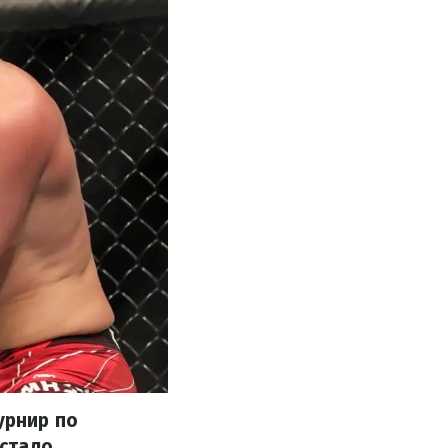
урнир по
стало