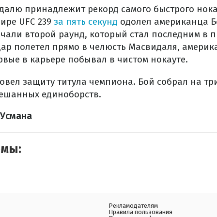
алю принадлежит рекорд самого быстрого нока
нире UFC 239
за пять секунд
одолел американца Б
чали второй раунд, который стал последним в 
ар полетел прямо в челюсть Масвидаля, америк
рвые в карьере побывал в чистом нокауте.
овел защиту титула чемпиона. Бой собрал на три
ешанных единоборств.
 Усмана
емы:
Рекламодателям
Правила пользования