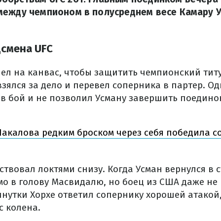
между чемпионом в полусреднем весе Камару У
смена UFC
ел на канвас, чтобы защитить чемпионский титу
взялся за дело и перевел соперника в партер. О
 в бой и не позволил Усману завершить поедино
акалова редким броском через себя победила с
ствовал локтями снизу. Когда Усман вернулся в с
о в голову Масвидалю, но боец из США даже не 
инутки Хорхе ответил сопернику хорошей атакой
с колена.