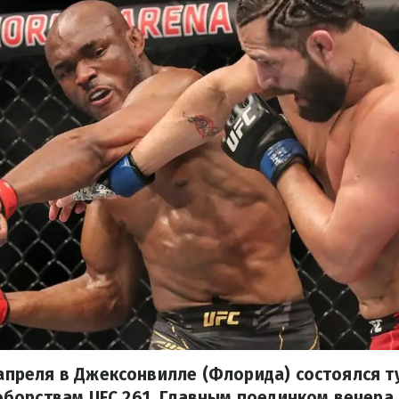
5 апреля в Джексонвилле (Флорида) состоялся т
борствам UFC 261. Главным поединком вечера 