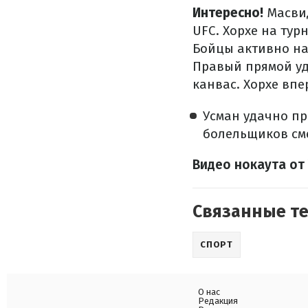
Интересно!
Масвид
UFC. Хорхе на тур
Бойцы активно на
Правый прямой уд
канвас. Хорхе впе
Усман удачно пр
болельщиков см
Видео нокаута от
Связанные т
СПОРТ
О нас
Редакция