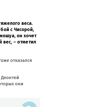
тяжелого веса.
 бой с Чисорой,
жошуа, он хочет
й вес,
– отметил
тоже отказался
и Деонтей
оторых они