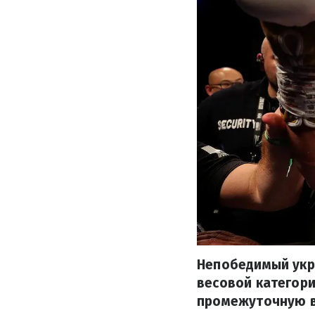
Непобедимый укра
весовой категори
промежуточную в