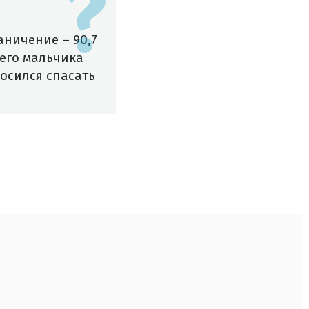
аничение – 90,7
него мальчика
осился спасать