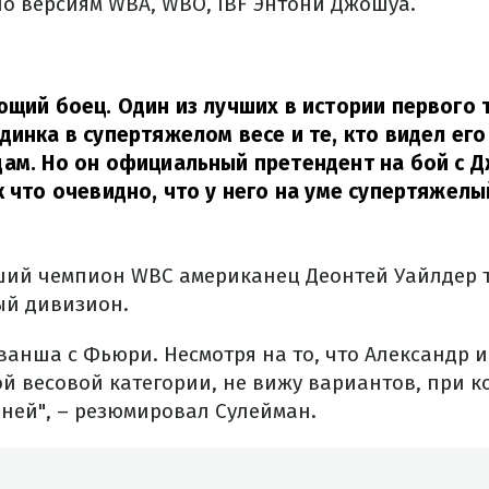
о версиям WBA, WBO, IBF Энтони Джошуа.
ющий боец. Один из лучших в истории первого 
динка в супертяжелом весе и те, кто видел его
ам. Но он официальный претендент на бой с Д
к что очевидно, что у него на уме супертяжелы
ший чемпион WBC американец Деонтей Уайлдер 
ый дивизион.
ванша с Фьюри. Несмотря на то, что Александр 
ой весовой категории, не вижу вариантов, при к
 ней", – резюмировал Сулейман.