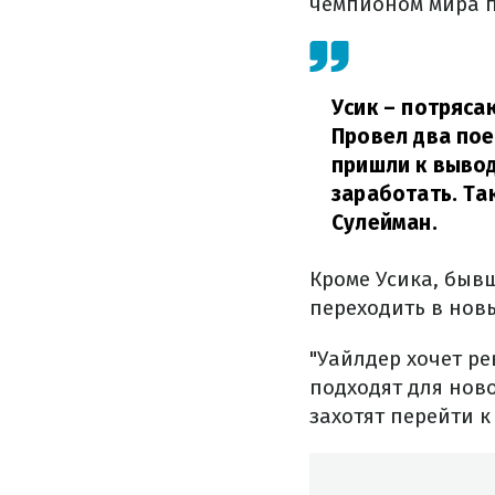
чемпионом мира п
Усик – потряса
Провел два пое
пришли к вывод
заработать. Та
Сулейман.
Кроме Усика, быв
переходить в нов
"Уайлдер хочет ре
подходят для нов
захотят перейти к