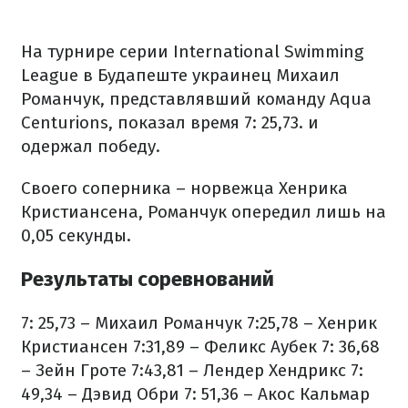
На турнире серии International Swimming
League в Будапеште украинец Михаил
Романчук, представлявший команду Aqua
Centurions, показал время 7: 25,73. и
одержал победу.
Своего соперника – норвежца Хенрика
Кристиансена, Романчук опередил лишь на
0,05 секунды.
Результаты соревнований
7: 25,73 – Михаил Романчук
7:25,78 – Хенрик
Кристиансен
7:31,89 – Феликс Аубек
7: 36,68
– Зейн Гроте
7:43,81 – Лендер Хендрикс
7:
49,34 – Дэвид Обри
7: 51,36 – Акос Кальмар