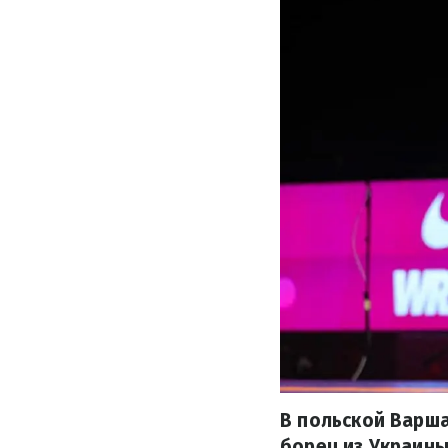
В польской Варш
борец из Украины