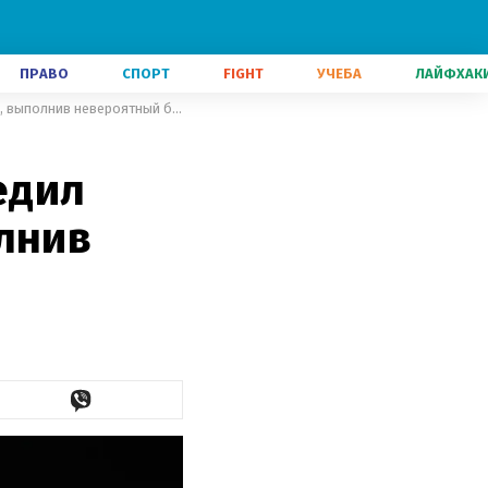
ПРАВО
СПОРТ
FIGHT
УЧЕБА
ЛАЙФХАК
Украинский борец Пышков победил чемпиона мира из России, выполнив невероятный бросок: видео
едил
лнив