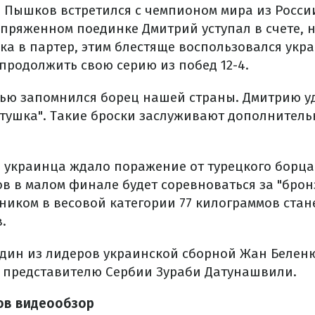
е
Пышков встретился с чемпионом мира из Росси
пряженном поединке Дмитрий уступал в счете, н
ка в партер, этим блестяще воспользовался укр
продолжить свою серию из побед 12-4.
тью запомнился борец нашей страны. Дмитрию у
ртушка". Такие броски заслуживают дополнител
 украинца ждало поражение от турецкого борца
ов в малом финале будет соревноваться за "брон
рником в весовой категории 77 килограммов ста
.
один из лидеров украинской сборной Жан Белен
 представителю Сербии Зураби Датунашвили.
ов видеообзор