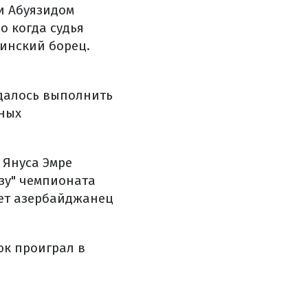
и Абуязидом
о когда судья
аинский борец.
далось выполнить
ьных
 Януса Эмре
зу" чемпионата
нет азербайджанец
юк проиграл в