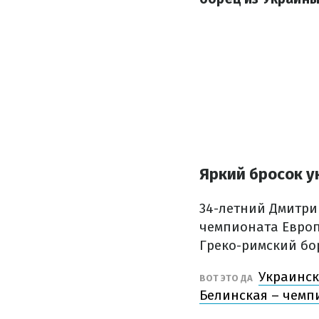
Яркий бросок у
34-летний Дмитри
чемпионата Европ
Греко-римский бо
Украинск
ВОТ ЭТО ДА
Белинская – чемп