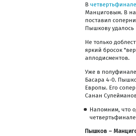
В
четвертьфинал
Манциговым. В на
поставил соперни
Пышкову удалось 
Не только доблес
яркий бросок "ве
аплодисментов.
Уже в полуфинале
Басара 4-0. Пышк
Европы. Его сопе
Санан Сулейманов
Напомним, что 
четвертьфинале
Пышков – Манциг