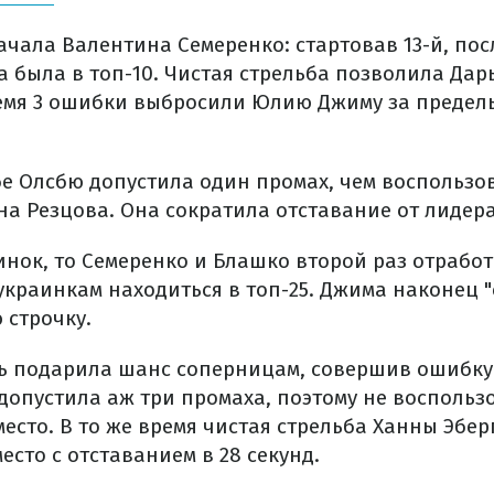
ачала Валентина Семеренко: стартовав 13-й, пос
а была в топ-10. Чистая стрельба позволила Дар
время 3 ошибки выбросили Юлию Джиму за предел
бе Олсбю допустила один промах, чем воспользо
а Резцова. Она сократила отставание от лидера 
инок, то Семеренко и Блашко второй раз отработ
украинкам находиться в топ-25. Джима наконец "
 строчку.
ь подарила шанс соперницам, совершив ошибку
 допустила аж три промаха, поэтому не восполь
есто. В то же время чистая стрельба Ханны Эбер
есто с отставанием в 28 секунд.