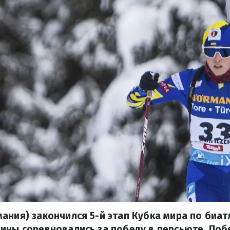
ания) закончился 5-й этап Кубка мира по биат
ины соревновались за победу в персьюте. По