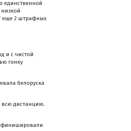
ко единственной
а низкой
" еще 2 штрафных
д и с чистой
ью гонку
оевала белоруска
а всю дистанцию.
 и финишировали