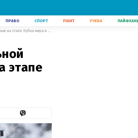
ПРАВО
СПОРТ
FIGHT
УЧЕБА
ЛАЙФХАК
Украинка Блашко с феноменальной стрельбой совершила прорыв на этапе Кубка мира в Оберхофе
ьной
а этапе