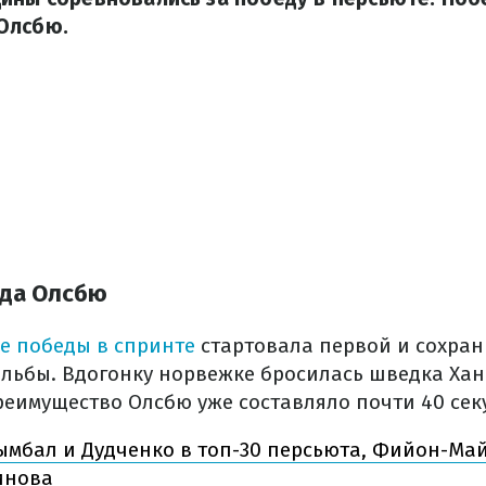
Олсбю.
еда Олсбю
е победы в спринте
стартовала первой и сохран
ельбы. Вдогонку норвежке бросилась шведка Хан
реимущество Олсбю уже составляло почти 40 сек
мбал и Дудченко в топ-30 персьюта, Фийон-Ма
инова