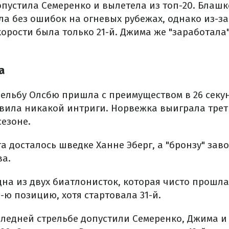
опустила Семеренко и вылетела из топ-20. Блаш
ла без ошибок на огневых рубежах, однако из-з
орости была только 21-й. Джима же "заработала
а
ельбу Олсбю пришла с преимуществом в 26 секун
авила никакой интриги. Норвежка выиграла трет
сезоне.
а досталось шведке Ханне Эберг, а "бронзу" зав
а.
дна из двух биатлонисток, которая чисто прошл
-ю позицию, хотя стартовала 31-й.
следней стрельбе допустили Семеренко, Джима