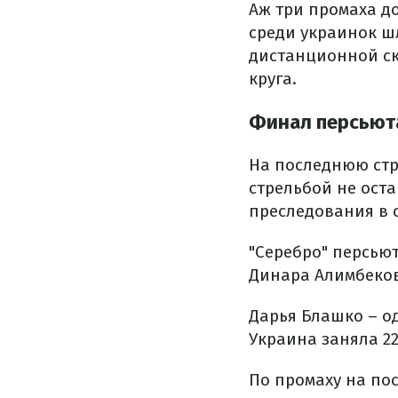
Аж три промаха д
среди украинок ш
дистанционной ск
круга.
Финал персьют
На последнюю стр
стрельбой не ост
преследования в 
"Серебро" персьют
Динара Алимбеков
Дарья Блашко – о
Украина заняла 22
По промаху на по