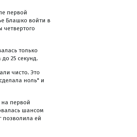
ле первой
ье Блашко войти в
ы четвертого
валась только
до 25 секунд.
али чисто. Это
сделала ноль" и
 на первой
зовалась шансом
г позволила ей