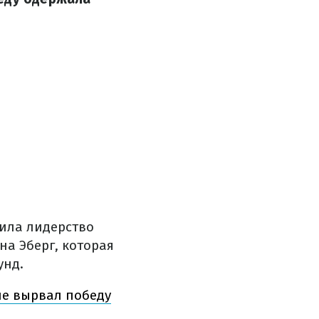
ила лидерство
на Эберг, которая
унд.
йе вырвал победу