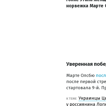
норвежка Марте 
Уверенная поб
Марте Олсбю
посл
после первой стр
стартовала 9-й. П
Украинцы Цы
К ТЕМЕ
у россиянина Лог