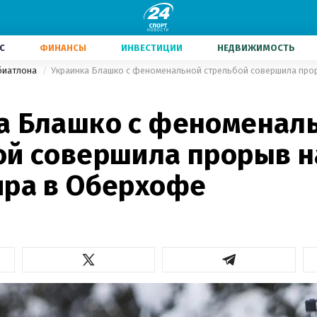
С
ФИНАНСЫ
ИНВЕСТИЦИИ
НЕДВИЖИМОСТЬ
биатлона
а Блашко с феноменал
ой совершила прорыв н
ира в Оберхофе