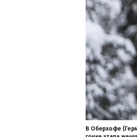
В Оберхофе (Герм
гонке этапа женщ