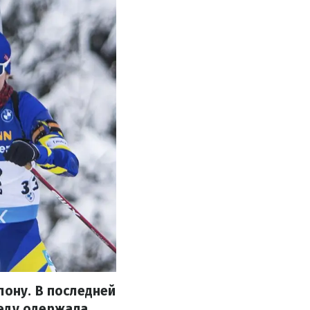
лону. В последней
беду одержала