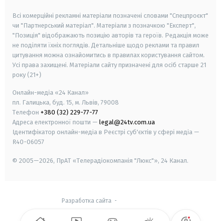
smart tv
samsung smart tv
Всі комерційні рекламні матеріали позначені словами "Спецпроєкт"
чи "Партнерський матеріал". Матеріали з позначкою "Експерт",
"Позиція" відображають позицію авторів та героїв. Редакція може
не поділяти їхніх поглядів. Детальніше щодо реклами та правил
цитування можна ознайомитись в правилах користування сайтом.
Усі права захищені.
Матеріали сайту призначені для осіб старше
21
року (21+)
Онлайн-медіа «24 Канал»
пл. Галицька, буд. 15, м. Львів, 79008
Телефон
+380 (32) 229-77-77
Адреса електронної пошти —
legal@24tv.com.ua
Ідентифікатор онлайн-медіа в Реєстрі суб'єктів у сфері медіа —
R40-06057
© 2005—2026,
ПрАТ «Телерадіокомпанія "Люкс"», 24 Канал.
Разработка сайта
-