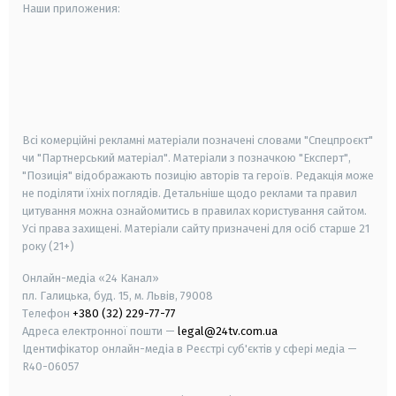
Наши приложения:
android
apple
smart tv
samsung smart tv
Всі комерційні рекламні матеріали позначені словами "Спецпроєкт"
чи "Партнерський матеріал". Матеріали з позначкою "Експерт",
"Позиція" відображають позицію авторів та героїв. Редакція може
не поділяти їхніх поглядів. Детальніше щодо реклами та правил
цитування можна ознайомитись в правилах користування сайтом.
Усі права захищені.
Матеріали сайту призначені для осіб старше
21
року (21+)
Онлайн-медіа «24 Канал»
пл. Галицька, буд. 15, м. Львів, 79008
Телефон
+380 (32) 229-77-77
Адреса електронної пошти —
legal@24tv.com.ua
Ідентифікатор онлайн-медіа в Реєстрі суб'єктів у сфері медіа —
R40-06057