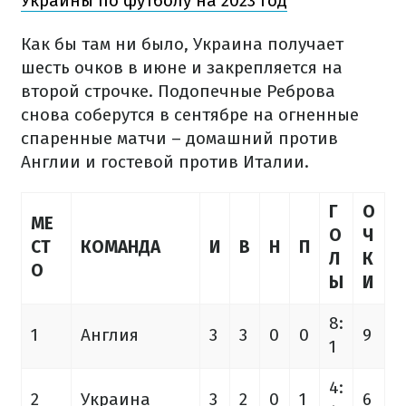
Украины по футболу на 2023 год
Как бы там ни было, Украина получает
шесть очков в июне и закрепляется на
второй строчке. Подопечные Реброва
снова соберутся в сентябре на огненные
спаренные матчи – домашний против
Англии и гостевой против Италии.
Г
О
МЕ
О
Ч
СТ
КОМАНДА
И
В
Н
П
Л
К
О
Ы
И
8:
1
Англия
3
3
0
0
9
1
4:
2
Украина
3
2
0
1
6