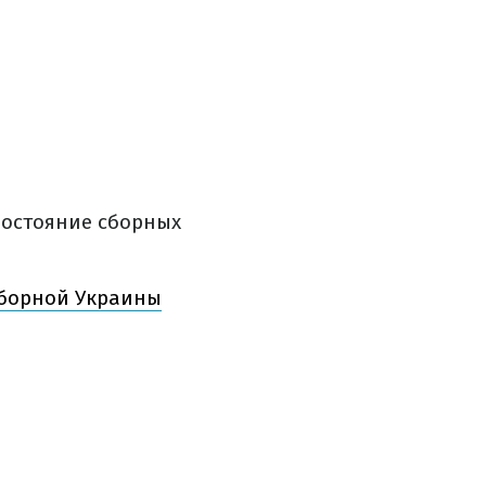
востояние сборных
сборной Украины