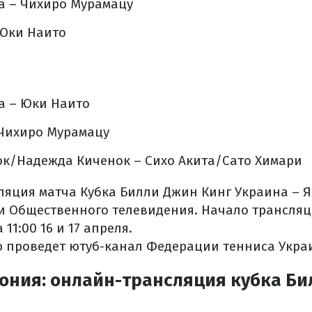
а – Чихиро Мурамацу
 Юки Наито
а – Юки Наито
 Чихиро Мурамацу
к/Надежда Киченок – Сихо Акита/Сато Химари
ляция матча Кубка Билли Джин Кинг Украина – Я
и Общественного телевидения. Начало трансля
11:00 16 и 17 апреля.
 проведет ютуб-канал Федерации тенниса Укра
пония: онлайн-трансляция кубка Б