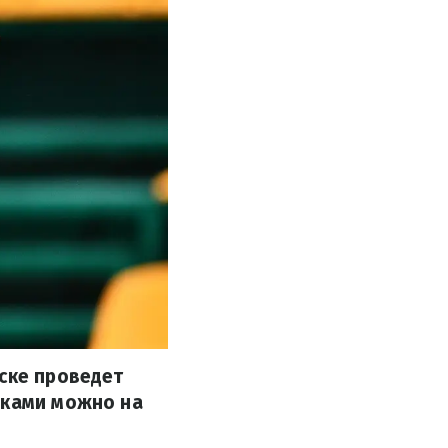
рске проведет
нками можно на