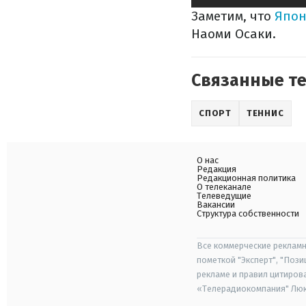
Заметим, что
Япон
Наоми Осаки.
Связанные т
СПОРТ
ТЕННИС
О нас
Редакция
Редакционная политика
О телеканале
Телеведущие
Вакансии
Структура собственности
Все коммерческие рекламн
пометкой "Эксперт", "Поз
рекламе и правил цитиров
«Телерадиокомпания" Люкс