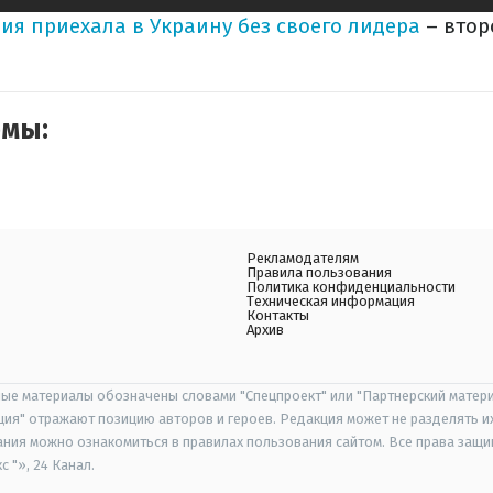
ия приехала в Украину без своего лидера
– втор
емы:
Рекламодателям
Правила пользования
Политика конфиденциальности
Техническая информация
Контакты
Архив
ые материалы обозначены словами "Спецпроект" или "Партнерский матери
иция" отражают позицию авторов и героев. Редакция может не разделять и
ания можно ознакомиться в правилах пользования сайтом. Все права защ
 "», 24 Канал.