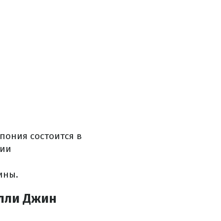
пония состоится в
ции
ины.
илли Джин