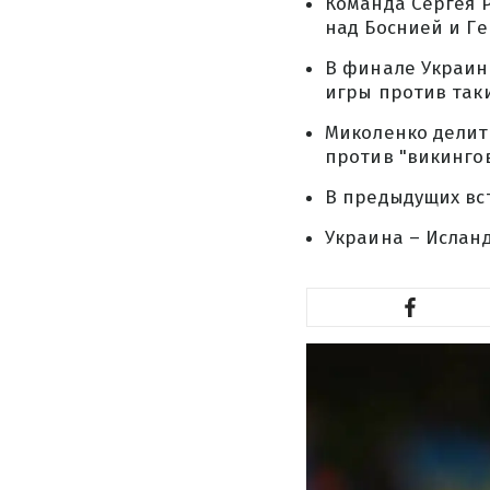
Команда Сергея 
над Боснией и Г
В финале Украин
игры против так
Миколенко делит
против "викингов
В предыдущих вст
Украина – Исланд