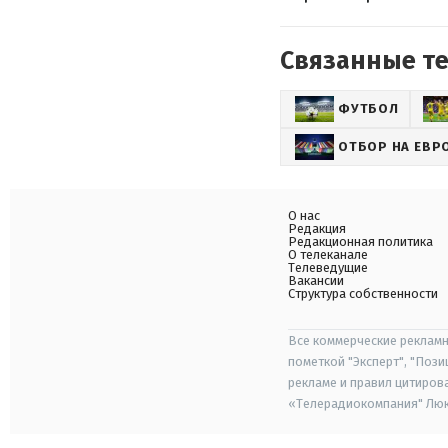
Связанные т
ФУТБОЛ
ОТБОР НА ЕВР
О нас
Редакция
Редакционная политика
О телеканале
Телеведущие
Вакансии
Структура собственности
Все коммерческие рекламн
пометкой "Эксперт", "Поз
рекламе и правил цитиров
«Телерадиокомпания" Люкс