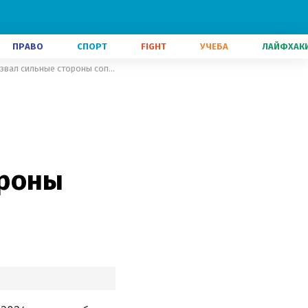
ПРАВО
СПОРТ
FIGHT
УЧЕБА
ЛАЙФХАК
"Исландцы и боснийцы - это совершенно разные команды": Миколенко назвал сильные стороны соперника
ороны