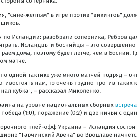
 стороны соперника.
я, "сине-желтым" в игре против "викингов" дол
ьщиков.
я по Исландии: разобрали соперника, Ребров да
 играть. Исландцы и боснийцы – это совершенно
аем дома, поэтому будет легче, чем в Боснии. Гд
том матче.
по одной тактике уже много матчей подряд – он
отивостоять нам, то очень трудно против таких 
инал кубка", – рассказал Миколенко.
раина на уровне национальных сборных
встреча
 победа (1:0), поражение (0:2) и две ничьи с оди
рочного плей-офф Украина – Исландия состоитс
адионе "Тарчинский Арена" во Вроцлаве начнется 