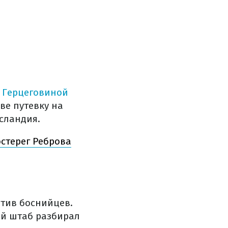
и Герцеговиной
ве путевку на
сландия.
остерег Реброва
тив боснийцев.
ий штаб разбирал