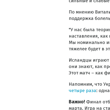
сильные и слабые
По мнению Витали
поддержка болел
"У нас была теори
наставления, как
Мы номинально игр
тяжелее будет в э
Исландцы играют 
они знают, как пр
Этот матч – как ф
Напомним, что Ук
четыре раза
: одна
Важно!
Финал отбо
марта. Игра на ст