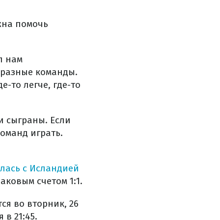
жна помочь
л нам
 разные команды.
е-то легче, где-то
и сыграны. Если
команд играть.
лась с Исландией
наковым счетом 1:1.
я во вторник, 26
в 21:45.