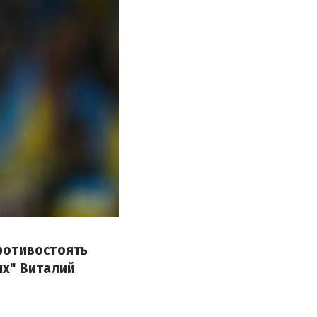
ротивостоять
ых" Виталий