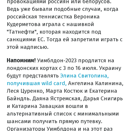
провокациями россиян или белорусов.
Ведь уже бывали подобные случаи, когда
российская теннисистка Вероника
Кудерметова играла с нашивкой
"Татнефти", которая находится под
санкциями ЕС. Тогда ей запретили играть с
этой надписью.
Напомним!
Уимблдон-2023 продлится на
лондонских кортах с 3 по 16 июля. Украину
будут представлять
Элина Свитолина,
получившая wild card,
Ангелина Калинина,
Леся Цуренко, Марта Костюк и Екатерина
Байндль. Даяна Ястремская, Дарья Снигирь
и Катарина Завацкая вошли в
альтернативный список с минимальными
шансами получить прямую путевку.
Организаторы Уимблдона и на этот раз