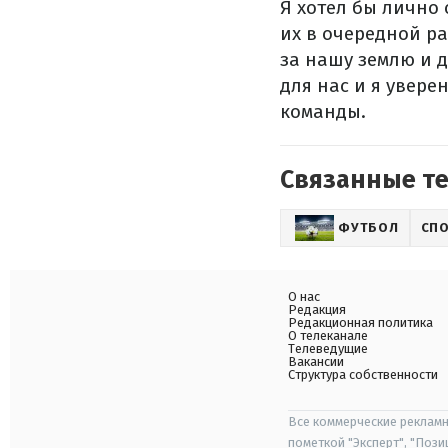
Я хотел бы лично
их в очередной ра
за нашу землю и 
для нас и я увере
команды.
Связанные т
ФУТБОЛ
СП
О нас
Редакция
Редакционная политика
О телеканале
Телеведущие
Вакансии
Структура собственности
Все коммерческие рекламн
пометкой "Эксперт", "Поз