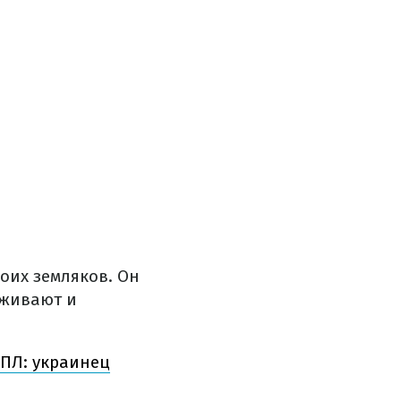
оих земляков. Он
рживают и
АПЛ: украинец