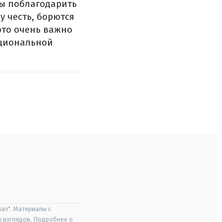
ны поблагодарить
у честь, борются
это очень важно
национальной
ал". Материалы с
х взглядов. Подробнее о