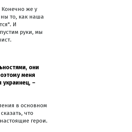
. Конечно же у
йны то, как наша
ся". И
пустим руки, мы
ист.
ьностями, они
 поэтому меня
я украинец,
–
ления в основном
сказать, что
настоящие герои.