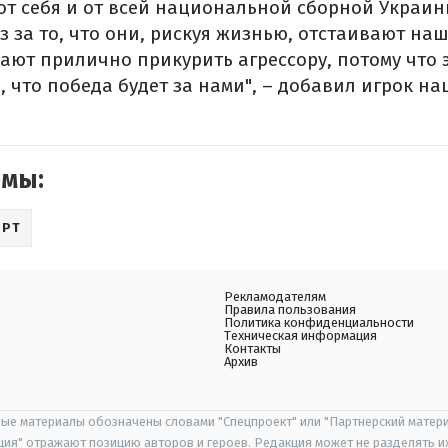
 от себя и от всей национальной сборной Украи
з за то, что они, рискуя жизнью, отстаивают наш
дают прилично прикурить агрессору, потому что 
н, что победа будет за нами", – добавил игрок 
емы:
ОРТ
Рекламодателям
Правила пользования
Политика конфиденциальности
Техническая информация
Контакты
Архив
ые материалы обозначены словами "Спецпроект" или "Партнерский матери
иция" отражают позицию авторов и героев. Редакция может не разделять и