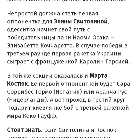
Непростой должна стать первая
оппонентка для
Элины Свитолиной
,
одесситка начнет свой путь с
победительницы пари Наоми Осака –
Элизабетта Коччаретто. В случае победы в
третьем раунде первая ракетка Украины
сыграет с француженкой Каролин Гарсией.
В той же секции оказалась и
Марта
Костюк
. Ее первой оппоненткой будет Сара
Соррибес Тормо (Испания) или Аранча Рус
(Нидерланды). А вот проход в третий круг
подарит киевлянке бой с третьей ракеткой
мира Коко Гауфф.
Стоит знать
. Если Свитолина и Костюк
пройдут двух соперниц и окажутся в