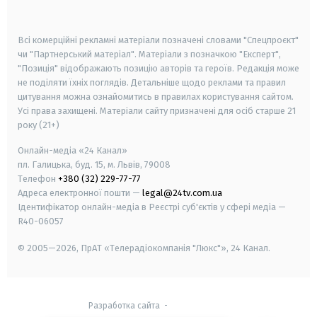
smart tv
samsung smart tv
Всі комерційні рекламні матеріали позначені словами "Спецпроєкт"
чи "Партнерський матеріал". Матеріали з позначкою "Експерт",
"Позиція" відображають позицію авторів та героїв. Редакція може
не поділяти їхніх поглядів. Детальніше щодо реклами та правил
цитування можна ознайомитись в правилах користування сайтом.
Усі права захищені.
Матеріали сайту призначені для осіб старше
21
року (21+)
Онлайн-медіа «24 Канал»
пл. Галицька, буд. 15, м. Львів, 79008
Телефон
+380 (32) 229-77-77
Адреса електронної пошти —
legal@24tv.com.ua
Ідентифікатор онлайн-медіа в Реєстрі суб'єктів у сфері медіа —
R40-06057
© 2005—2026,
ПрАТ «Телерадіокомпанія "Люкс"», 24 Канал.
Разработка сайта
-