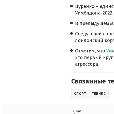
Цуренко – единс
Уимблдона-2022.
В предыдущем ма
Следующей сопе
лондонский корт
Отметим, что
Уи
Это первый круп
агрессора.
Связанные т
СПОРТ
ТЕННИС
О нас