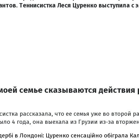
антов. Теннисистка Леся Цуренко выступила с
моей семье сказываются действия 
истка рассказала, что ее семья уже во второй ра
ыло 4 года, она выехала из Грузии из-за вторже
дербі в Лондоні: Цуренко сенсаційно обіграла Кал