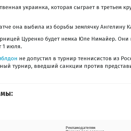
твенная украинка, которая сыграет в третьем кр
тче она выбила из борьбы землячку Ангелину К
рницей Цуренко будет немка Юле Нимайер. Они 
 1 июля.
мблдон
не допустил в турнир теннисистов из Рос
ный турнир, введший санкции против представи
емы:
Рекламодателям