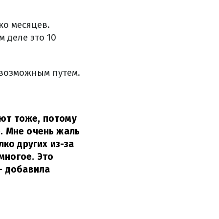
ко месяцев.
м деле это 10
 возможным путем.
яют тоже, потому
е. Мне очень жаль
лко других из-за
многое. Это
– добавила