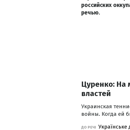
российских оккуп
речью.
Цуренко: На 
властей
Украинская теннис
войны. Когда ей б
Українське 
ДО РЕЧІ