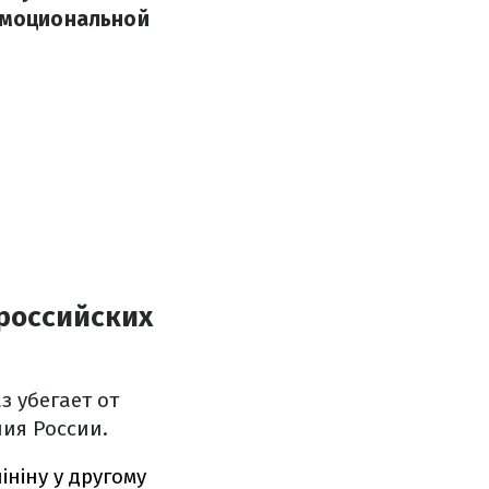
 эмоциональной
российских
з убегает от
ния России.
ініну у другому