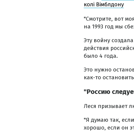
колі Вімблдону
"Смотрите, вот мо
на 1993 год мы сб
Эту войну создала
действия российск
было 4 года.
Это нужно останов
как-то остановить
"Россию следуе
Леся призывает лю
"Я думаю так, есл
хорошо, если он э