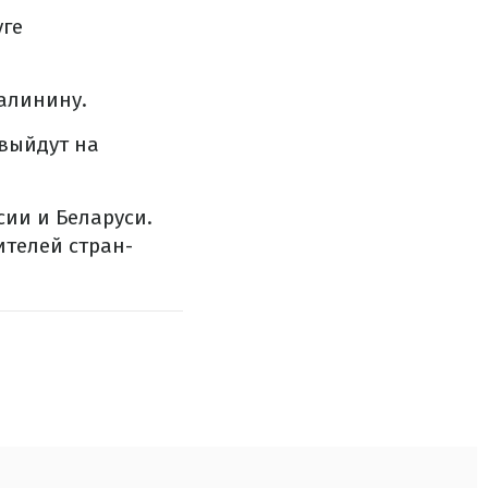
уге
алинину.
выйдут на
сии и Беларуси.
телей стран-