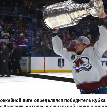
оккейной лиге определился победитель Кубка 
о Эвеланш, которая в финальной серии одолел