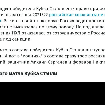
анды-победителя Кубка Стэнли есть право приве
 итогам сезона 2021/22
российские хоккеисты не 
й
. Все из-за войны, которую Россия ведет проти
ст не высказался по этому поводу. Но под давл
ния НХЛ отказалась от сотрудничества с Россие
а под санкции.
 что в составе победителя Кубка Стэнли выступа
 А вот в "молниях" в составе сразу трое россия
ий, защитник Михаил Сергачев и форвард Никит
го матча Кубка Стэнли