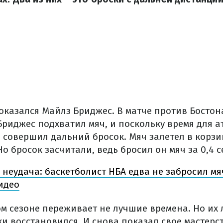
оказался Майлз Бриджес. В матче против Бостон
Бриджес подхватил мяч, и поскольку время для а
 совершил дальний бросок. Мяч залетел в корзи
о бросок засчитали, ведь бросил он мяч за 0,4 
 неудача: баскетболист НБА едва не забросил мя
идео
ом сезоне переживает не лучшие времена. Но их
ки восстановился. И снова показал свое мастерс