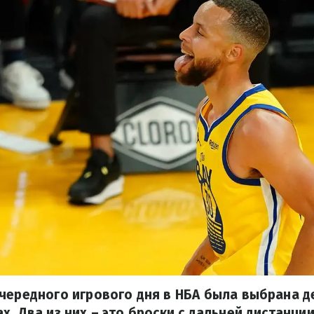
чередного игрового дня в НБА была выбрана д
х. Два из них – это броски с дальней дистанции