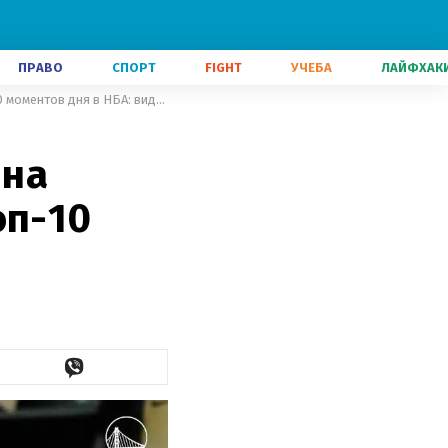
ПРАВО
СПОРТ
FIGHT
УЧЕБА
ЛАЙФХАК
Сразу два броска с центра поля на последних секундах попали в топ-10 моментов дня в НБА: видео
 на
оп-10