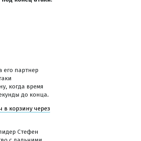
а его партнер
таки
ну, когда время
секунды до конца.
ч в корзину через
 лидер Стефен
тво с дальними