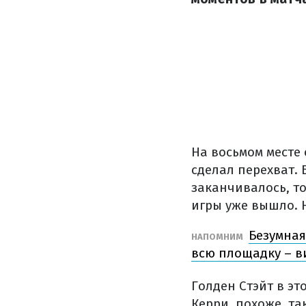
На восьмом месте 
сделал перехват. 
заканчивалось, то
игры уже вышло. Н
Безумная
НАПОМНИМ
всю площадку – в
Голден Стэйт в эт
Керри, похоже, та