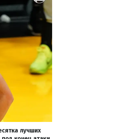
есятка лучших
 под конец атаки.