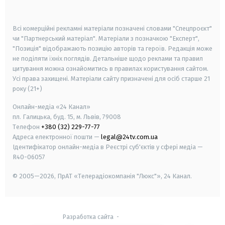
smart tv
samsung smart tv
Всі комерційні рекламні матеріали позначені словами "Спецпроєкт"
чи "Партнерський матеріал". Матеріали з позначкою "Експерт",
"Позиція" відображають позицію авторів та героїв. Редакція може
не поділяти їхніх поглядів. Детальніше щодо реклами та правил
цитування можна ознайомитись в правилах користування сайтом.
Усі права захищені.
Матеріали сайту призначені для осіб старше
21
року (21+)
Онлайн-медіа «24 Канал»
пл. Галицька, буд. 15, м. Львів, 79008
Телефон
+380 (32) 229-77-77
Адреса електронної пошти —
legal@24tv.com.ua
Ідентифікатор онлайн-медіа в Реєстрі суб'єктів у сфері медіа —
R40-06057
© 2005—2026,
ПрАТ «Телерадіокомпанія "Люкс"», 24 Канал.
Разработка сайта
-