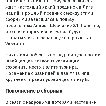
противостоянии. Поэтому болельщиков
ждет настоящий яркий поединок в Лиге
наций. Прошлый поединок между этими
сборными завершился в пользу
подопечных Андрея Шевченко 2:1. Понятно,
что швейцарцы изо всех сил будут
стараться взять реванш у соперника из
Украины.
Ничья или победа в последнем туре против
швейцарцев позволит украинцам
сохранить место в элите турнира.
Поражение с разницей в два мяча или
крупнее отправит украинцев в Лигу B.
Пополнение в сборных
В связи с кадровыми потерями наставник