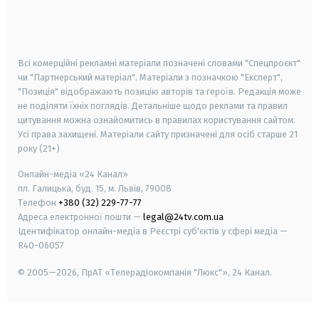
android
apple
smart tv
samsung smart tv
Всі комерційні рекламні матеріали позначені словами "Спецпроєкт"
чи "Партнерський матеріал". Матеріали з позначкою "Експерт",
"Позиція" відображають позицію авторів та героїв. Редакція може
не поділяти їхніх поглядів. Детальніше щодо реклами та правил
цитування можна ознайомитись в правилах користування сайтом.
Усі права захищені.
Матеріали сайту призначені для осіб старше
21
року (21+)
Онлайн-медіа «24 Канал»
пл. Галицька, буд. 15, м. Львів, 79008
Телефон
+380 (32) 229-77-77
Адреса електронної пошти —
legal@24tv.com.ua
Ідентифікатор онлайн-медіа в Реєстрі суб'єктів у сфері медіа —
R40-06057
© 2005—2026,
ПрАТ «Телерадіокомпанія "Люкс"», 24 Канал.