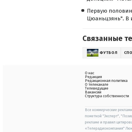
Первую половину
Цюаньцзянь". В 
Связанные т
ФУТБОЛ
СП
О нас
Редакция
Редакционная политика
О телеканале
Телеведущие
Вакансии
Структура собственности
Все коммерческие рекламн
пометкой "Эксперт", "Поз
рекламе и правил цитиров
«Телерадиокомпания" Люкс