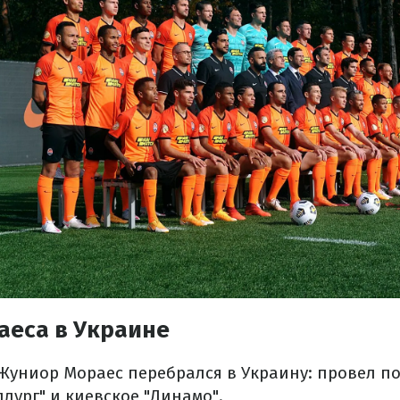
аеса в Украине
 Жуниор Мораес перебрался в Украину: провел по
лург" и киевское "Динамо".