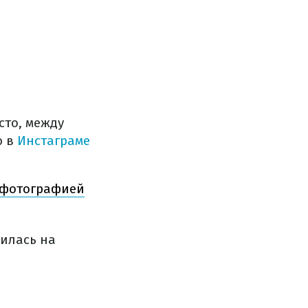
то, между
ю в
Инстаграме
 фотографией
дилась на