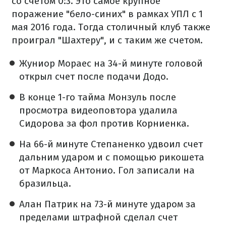
со счетом 0:3. Это самое крупное
поражение "бело-синих" в рамках УПЛ с 1
мая 2016 года. Тогда столичный клуб также
проиграл "Шахтеру", и с таким же счетом.
Жуниор Мораес на 34-й минуте головой
открыл счет после подачи Додо.
В конце 1-го тайма Монзуль после
просмотра видеоповтора удалила
Сидорова за фол против Корниенка.
На 66-й минуте Степаненко удвоил счет
дальним ударом и с помощью рикошета
от Маркоса Антонио. Гол записали на
бразильца.
Алан Патрик на 73-й минуте ударом за
пределами штрафной сделал счет