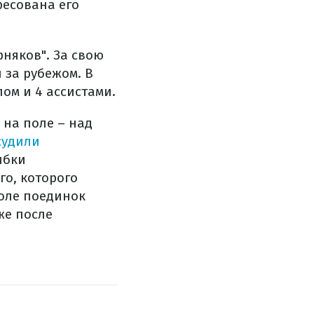
ресована его
няков". За свою
 за рубежом. В
лом и 4 ассистами.
 на поле – над
судили
ибки
о, которого
поле поединок
же после