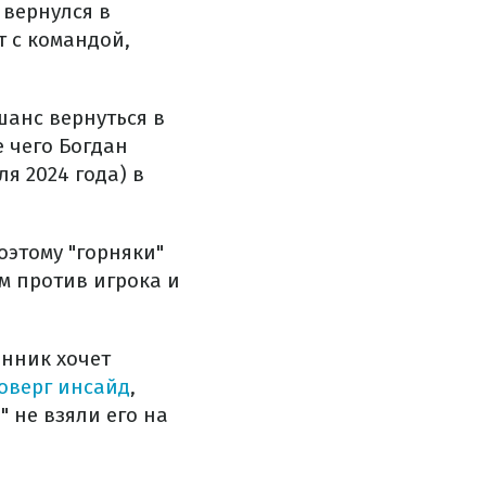
 вернулся в
т с командой,
шанс вернуться в
 чего Богдан
я 2024 года) в
оэтому "горняки"
м против игрока и
юнник хочет
оверг инсайд
,
 не взяли его на