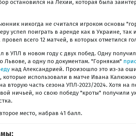
бор остановился на Лехии, которая была заинте
ьюнник никогда не считался игроком основы "гор
ру успел поиграть в аренде как в Украине, так и
провел всего 12 матчей, в которых отметился го
л в УПЛ в новом году с двух побед. Одну получил
во Львове, а одну по документам. "Горнякам"
при
беду
над Александрией. Произошло это из-за ош
 которые использовали в матче Ивана Калюжног
на вторую часть сезона УПЛ-2023/2024. Хотя на 
вой ничьей, но свою победу "кроты" получили у
стка.
второе место, набрав 41 балл.
емы: