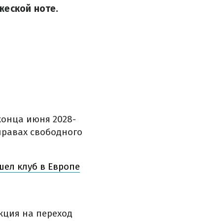
жеской ноте.
конца июня 2028-
 правах свободного
шел клуб в Европе
кция на переход