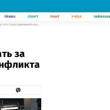
ПРАВО
СПОРТ
FIGHT
УЧЕБА
ЛАЙФХАК
Шахтер будет судиться с экс-форвардом, который уехал играть за границу: что стало причиной конфликта
ть за
онфликта