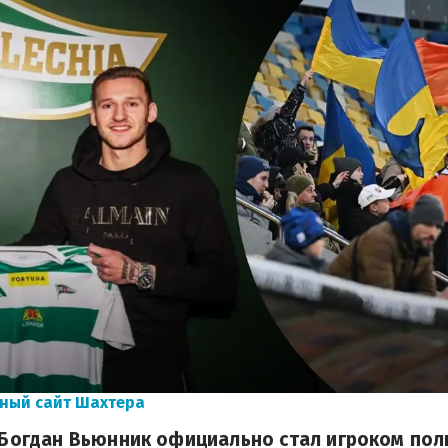
ный сайт Шахтера
, Богдан Вьюнник официально стал игроком пол