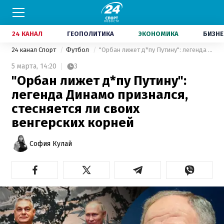
24 КАНАЛ
ГЕОПОЛИТИКА
ЭКОНОМИКА
БИЗНЕ
24 канал Спорт
Футбол
"Орбан лижет д*пу Путину": легенда Динамо признался, стесняется ли своих венгерских корней
5 марта,
14:20
3
"Орбан лижет д*пу Путину":
легенда Динамо признался,
стесняется ли своих
венгерских корней
София Кулай