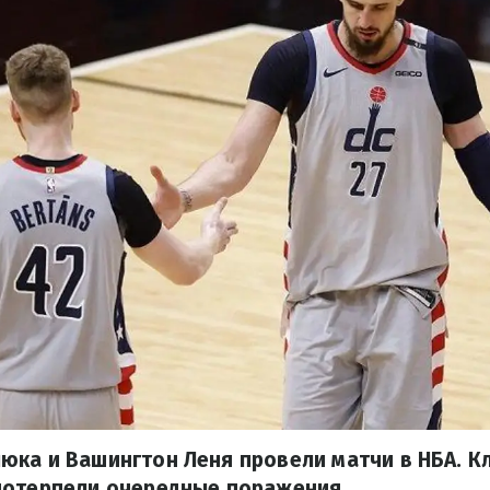
юка и Вашингтон Леня провели матчи в НБА. К
потерпели очередные поражения.