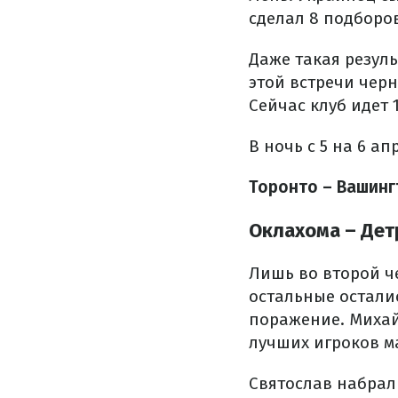
сделал 8 подборов
Даже такая резуль
этой встречи чер
Сейчас клуб идет 
В ночь с 5 на 6 а
Торонто – Вашинг
Оклахома – Детро
Лишь во второй ч
остальные остали
поражение. Михайл
лучших игроков ма
Святослав набрал 