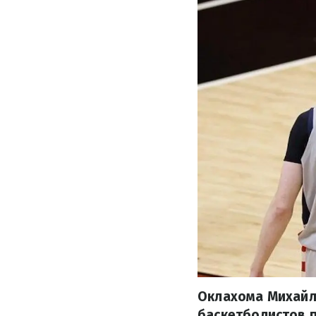
Оклахома Михайл
баскетболистов 