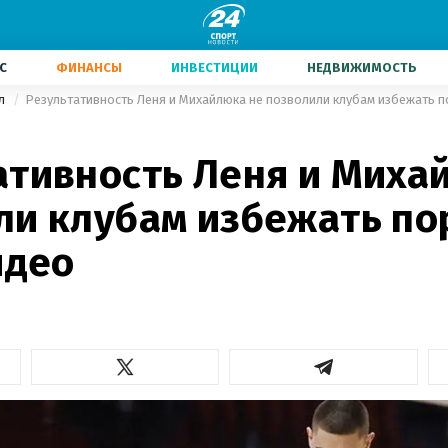
С
ФИНАНСЫ
ИНВЕСТИЦИИ
НЕДВИЖИМОСТЬ
ол
Результативность Леня и Михайлюка не позволили клубам избежать п
ативность Леня и Миха
ли клубам избежать п
идео