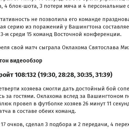
, 4 блок-шота, 3 потери мяча и 4 персональные
тативность не позволила его команде празднова
ная серию из поражений у Вашингтона составляе
13-м среди 15 команд Восточной конференции.
преля свой матч сыграла Оклахома Святослава М
тон видеообзор
йт 108:132 (19:30, 28:28, 30:35, 31:39)
етверти хозяева смогли дать достойный бой сопе
сь за гостями. Оклахома вслед за Вашингтоном 
юк провел в футболке хозяев 26 минут 11 секунд
тча в составе обеих команд.
17 очков, сделал 3 подбора и 2 передачи, 4 пере