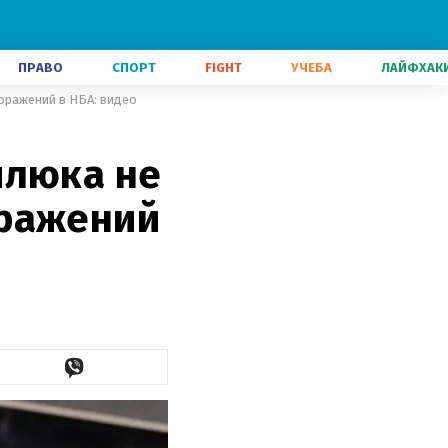
ПРАВО
СПОРТ
FIGHT
УЧЕБА
ЛАЙФХАК
оражений в НБА: видео
йлюка не
оражений