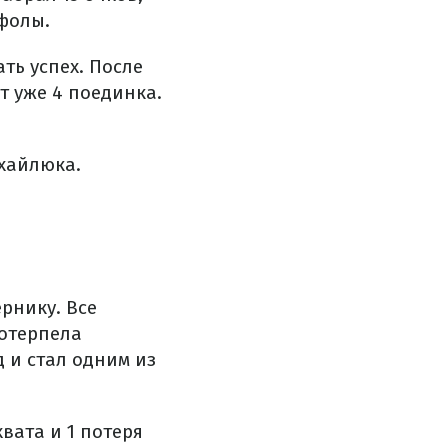
 фолы.
ть успех. После
т уже 4 поединка.
ихайлюка.
рнику. Все
потерпела
 и стал одним из
хвата и 1 потеря