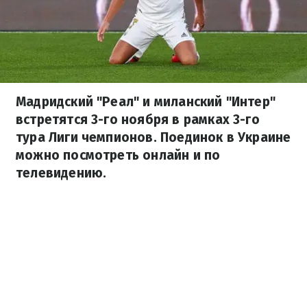
Мадридский "Реал" и миланский "Интер"
встретятся 3-го ноября в рамках 3-го
тура Лиги чемпионов. Поединок в Украине
можно посмотреть онлайн и по
телевидению.