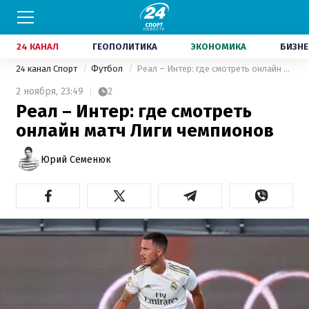
24 КАНАЛ
ГЕОПОЛИТИКА
ЭКОНОМИКА
БИЗНЕ
24 канал Спорт
Футбол
Реал – Интер: где смотреть онлайн матч Лиги чемпионов
2 ноября,
23:49
2
Реал – Интер: где смотреть
онлайн матч Лиги чемпионов
Юрий Семенюк