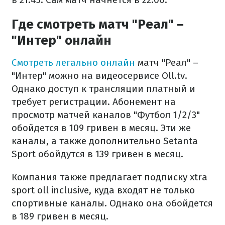
Где смотреть матч "Реал" –
"Интер" онлайн
Смотреть легально онлайн
матч "Реал" –
"Интер" можно на видеосервисе Oll.tv.
Однако доступ к трансляции платный и
требует регистрации. Абонемент на
просмотр матчей каналов "Футбол 1/2/3"
обойдется в 109 гривен в месяц. Эти же
каналы, а также дополнительно Setanta
Sport обойдутся в 139 гривен в месяц.
Компания также предлагает подписку xtra
sport oll inclusive, куда входят не только
спортивные каналы. Однако она обойдется
в 189 гривен в месяц.