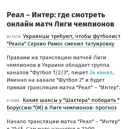
Реал – Интер: где смотреть
онлайн матч Лиги чемпионов
Украинцы требуют, чтобы футболист
КСТАТИ
"Реала" Серхио Рамос сменил татуировку
Правами на трансляцию матчей Лиги
чемпионов в Украине обладает группа
каналов "Футбол 1/2/3", пишет
24 канал
.
Именно на канале "Футбол 2" и будет
прямая трансляция матча "Реал" – "Интер".
Какие шансы у "Шахтера" победить "
К ТЕМЕ:
Боруссию "(М) в Лиге чемпионов: прогноз
Начало трансляции матча "Реал" – "Интер"
в 21:45. Сам матч начнется в 22:00.