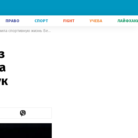
ПРАВО
СПОРТ
FIGHT
УЧЕБА
ЛАЙФХАК
Помощь украинцам и период без тренировок: как война изменила спортивную жизнь Бех-Романчук
з
а
ук