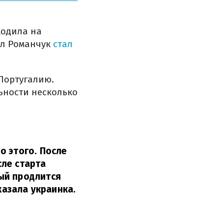
ходила на
ил Романчук
стал
Португалию.
ьности несколько
о этого. После
ле старта
ый продлится
казала украинка.