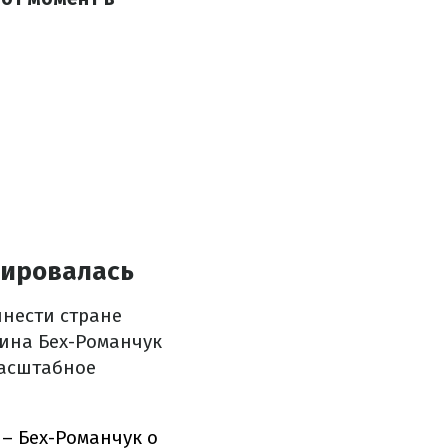
нировалась
инести стране
рина Бех-Романчук
масштабное
 – Бех-Романчук о