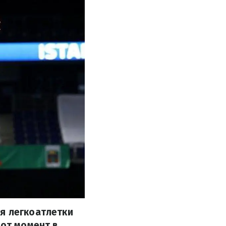
я легкоатлетки
тот момент в