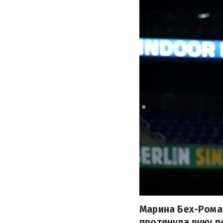
Марина Бех-Роман
протянула руку п