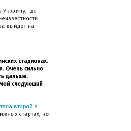
 Украину, где
 неизвестности
ва выйдет на
нских стадионах.
а. Очень сильно
ть дальше,
т мой следующий
стала второй в
тижных стартах, но