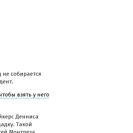
д не собирается
дент.
чтобы взять у него
йкерс Денниса
щадку. Такой
тей Монтреза