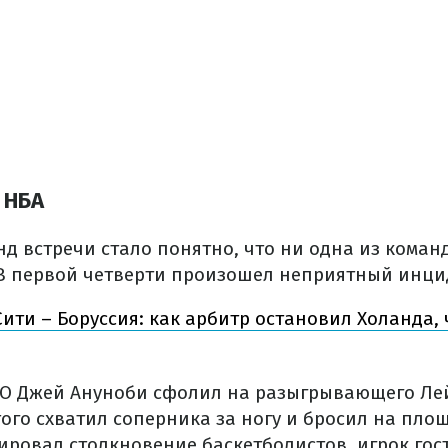
 НБА
нд встречи стало понятно, что ни одна из коман
. В первой четверти произошел неприятный инци
ити – Боруссия: как арбитр остановил Холанда, 
 О Джей Ануноби сфолил на разыгрывающего Ле
ого схватил соперника за ногу и бросил на пло
ировал столкновение баскетболистов, игрок гос