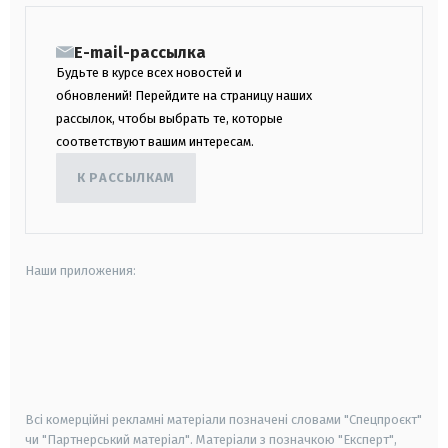
E-mail-рассылка
Будьте в курсе всех новостей и
обновлений! Перейдите на страницу наших
рассылок, чтобы выбрать те, которые
соответствуют вашим интересам.
К РАССЫЛКАМ
Наши приложения:
android
apple
smart tv
samsung smart tv
Всі комерційні рекламні матеріали позначені словами "Спецпроєкт"
чи "Партнерський матеріал". Матеріали з позначкою "Експерт",