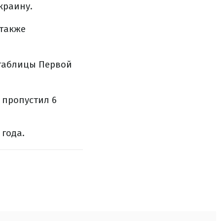
краину.
 также
 таблицы Первой
х пропустил 6
 года.