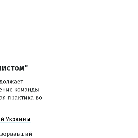
листом"
одолжает
жение команды
ая практика во
ой Украины
зорвавший