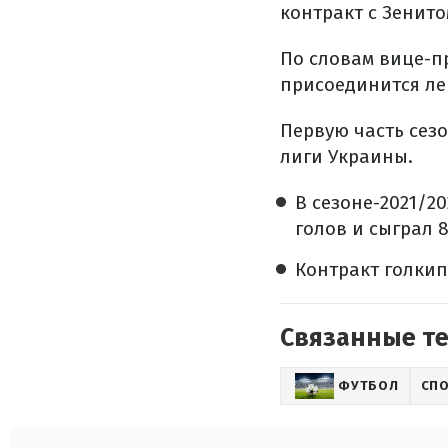
контракт с Зенито
По словам вице-п
присоединится ле
Первую часть сез
лиги Украины.
В сезоне-2021/20
голов и сыграл 
Контракт голкип
Связанные т
ФУТБОЛ
СП