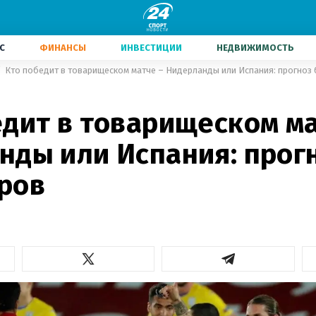
С
ФИНАНСЫ
ИНВЕСТИЦИИ
НЕДВИЖИМОСТЬ
Кто победит в товарищеском матче – Нидерланды или Испания: прогноз
едит в товарищеском ма
нды или Испания: прог
ров