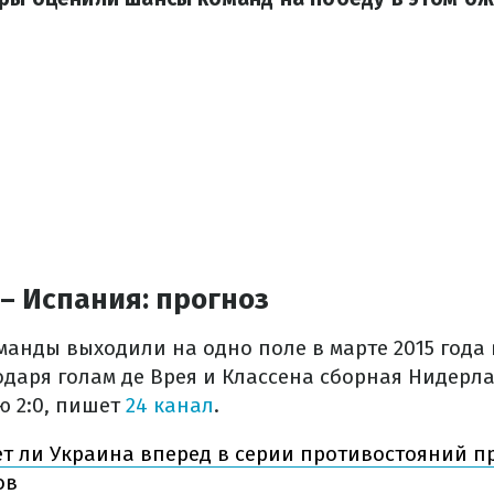
– Испания: прогноз
манды выходили на одно поле в марте 2015 года
годаря голам де Врея и Классена сборная Нидер
 2:0, пишет
24 канал
.
т ли Украина вперед в серии противостояний п
ов