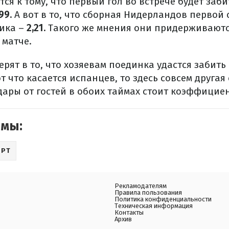
ся к тому, что первый гол во встрече будет заб
99.
А вот в то, что сборная Нидерландов первой 
ика –
2,21.
Такого же мнения они придерживаютс
 матче.
рят в то, что хозяевам поединка удастся забить
т что касается испанцев, то здесь совсем другая
дары от гостей в обоих таймах стоит коэффицие
емы:
ОРТ
Рекламодателям
Правила пользования
Политика конфиденциальности
Техническая информация
Контакты
Архив