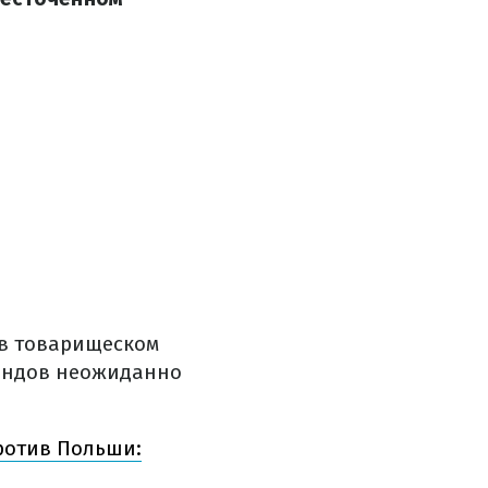
 в товарищеском
ландов неожиданно
ротив Польши: