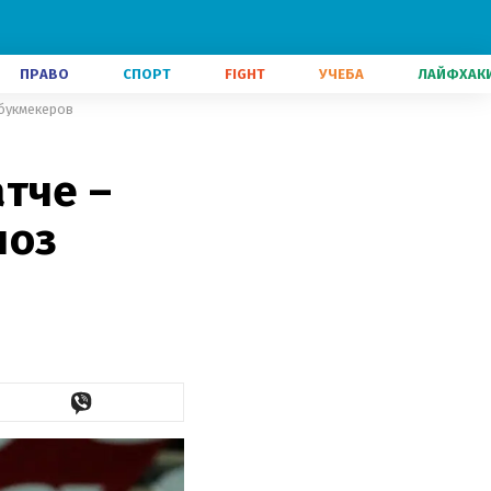
ПРАВО
СПОРТ
FIGHT
УЧЕБА
ЛАЙФХАК
 букмекеров
тче –
ноз