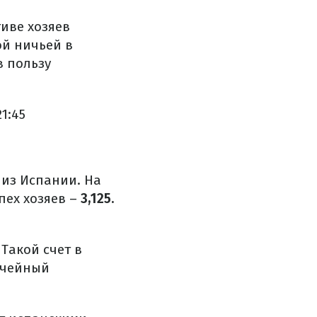
тиве хозяев
ой ничьей в
в пользу
1:45
 из Испании. На
пех хозяев –
3,125.
Такой счет в
ичейный