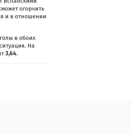
ит испанскими
сможет огорчить
я и в отношении
 голы в обоих
 ситуация. На
нт
3,64.