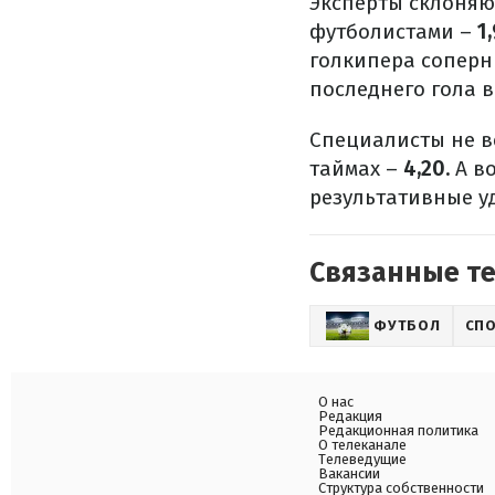
Эксперты склоняют
футболистами –
1,
голкипера соперн
последнего гола в
Специалисты не ве
таймах –
4,20.
А во
результативные у
Связанные т
ФУТБОЛ
СП
О нас
Редакция
Редакционная политика
О телеканале
Телеведущие
Вакансии
Структура собственности