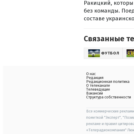
Ракицкий, которы
без команды. Поед
составе украинск
Связанные т
ФУТБОЛ
О нас
Редакция
Редакционная политика
О телеканале
Телеведущие
Вакансии
Структура собственности
Все коммерческие рекламн
пометкой "Эксперт", "Поз
рекламе и правил цитиров
«Телерадиокомпания" Люкс