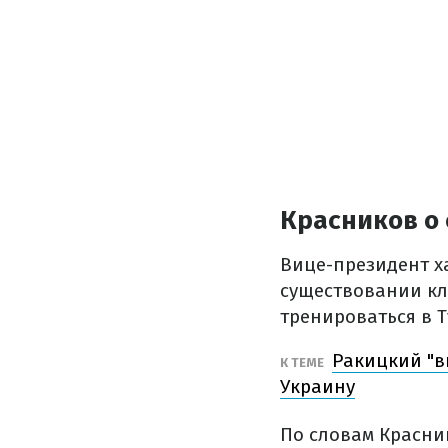
Красников о
Вице-президент х
существовании кл
тренироваться в 
Ракицкий "в
К ТЕМЕ
Украину
По словам Красни