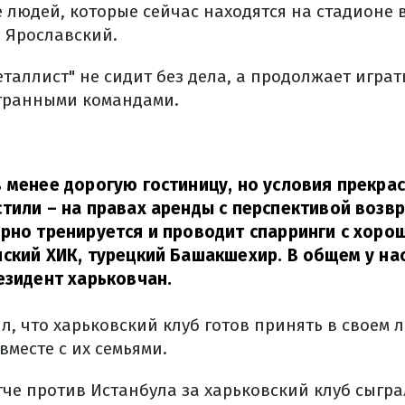
 людей, которые сейчас находятся на стадионе в
р Ярославский.
таллист" не сидит без дела, а продолжает игра
транными командами.
 менее дорогую гостиницу, но условия прекра
тили – на правах аренды с перспективой возв
рно тренируется и проводит спарринги с хор
ский ХИК, турецкий Башакшехир. В общем у нас
езидент харьковчан.
, что харьковский клуб готов принять в своем 
месте с их семьями.
тче против Истанбула за харьковский клуб сыгр