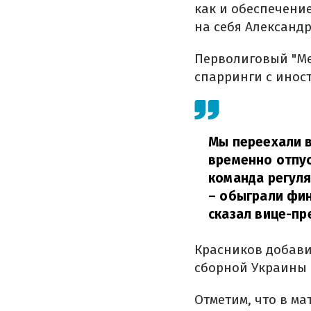
как и обеспечение
на себя Александ
Перволиговый "Ме
спарринги с инос
Мы переехали в
временно отпус
команда регуля
– обыграли фин
сказал вице-пр
Красников добавил
сборной Украины в
Отметим, что в ма