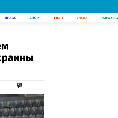
ПРАВО
СПОРТ
FIGHT
УЧЕБА
ЛАЙФХАК
ем
краины