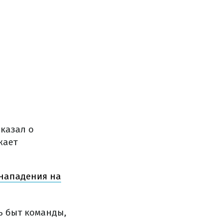
казал о
жает
 нападения на
ь быт команды,