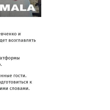
евченко и
дет возглавлять
латформы
.
нные гости.
дготовиться к
кими словами.