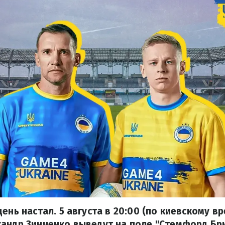
ень настал. 5 августа в 20:00 (по киевскому в
сандр Зинченко выведут на поле "Стемфорд Бр