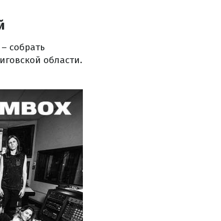
й
 – собрать
иговской области.