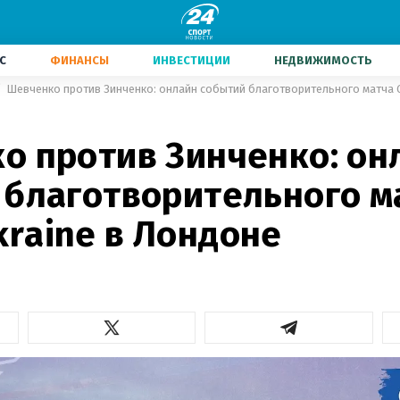
С
ФИНАНСЫ
ИНВЕСТИЦИИ
НЕДВИЖИМОСТЬ
Шевченко против Зинченко: онлайн событий благотворительного матча 
о против Зинченко: он
 благотворительного м
raine в Лондоне