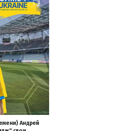
ремени) Андрей
идж" свои