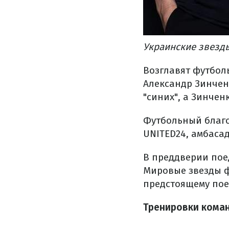
Украинские звезд
Возглавят футбол
Александр Зинчен
"синих", а Зинченк
Футбольный благ
UNITED24, амбаса
В преддверии пое
Мировые звезды ф
предстоящему поед
Тренировки коман