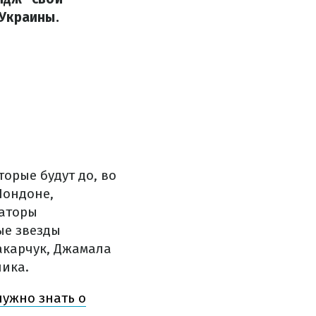
 Украины.
орые будут до, во
Лондоне,
заторы
ые звезды
акарчук, Джамала
ника.
нужно знать о