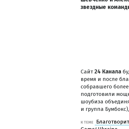
звездные команды
Сайт
24 Канала
бу
время и после бл
собравшего более
подготовили мощн
шоубиза объединя
и группа Бумбокс
Благотворит
К ТЕМЕ