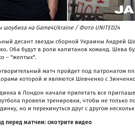
ы шоубиза на Game4Ukraine / Фото UNITED24
ьный десант звезды сборной Украины Андрей Ш
ко. Оба будут в роли капитанов команд. Шева бу
о – "желтых".
отворительный матч пройдет под патронатом п
дорами которой и являются Шевченко с Зинченко
динка в Лондон начали прилетать все приглаше
утбола провели тренировки, чтобы не только по
инку, но и перекинуться друг с другом несколь
д перед матчем: смотрите видео