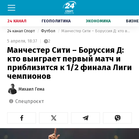
24 КАНАЛ
ГЕОПОЛИТИКА
ЭКОНОМИКА
БИЗНЕ
24 канал Спорт
Футбол
Манчестер Сити – Боруссия Д: кто выиграет первый матч и приблизится к 1/2 финала Лиги чемпионов
5 апреля,
18:37
2
Манчестер Сити – Боруссия Д:
кто выиграет первый матч и
приблизится к 1/2 финала Лиги
чемпионов
Михаил Гема
спецпроєкт