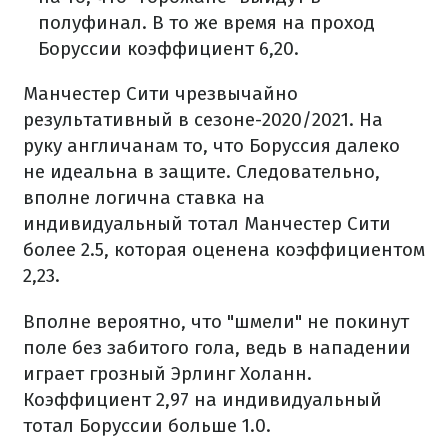
полуфинал. В то же время на проход
Боруссии коэффициент 6,20.
Манчестер Сити чрезвычайно
результативный в сезоне-2020/2021. На
руку англичанам то, что Боруссия далеко
не идеальна в защите. Следовательно,
вполне логична ставка на
индивидуальный тотал Манчестер Сити
более 2.5, которая оценена коэффициентом
2,23.
Вполне вероятно, что "шмели" не покинут
поле без забитого гола, ведь в нападении
играет грозный Эрлинг Холанн.
Коэффициент 2,97 на индивидуальный
тотал Боруссии больше 1.0.