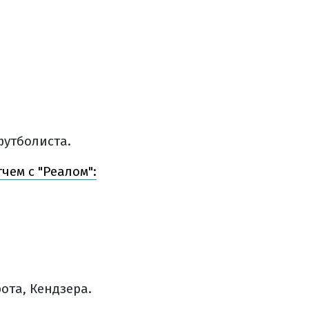
футболиста.
чем с "Реалом":
ота, Кендзера.