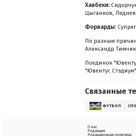
Хавбеки:
Сидорчук
Цыганков, Леднев
Форварды:
Супряг
По разным причин
Александр Тимчик
Поединок "Ювентус
"Ювентус Стэдиум"
Связанные т
ФУТБОЛ
СП
О нас
Редакция
Редакционная политика