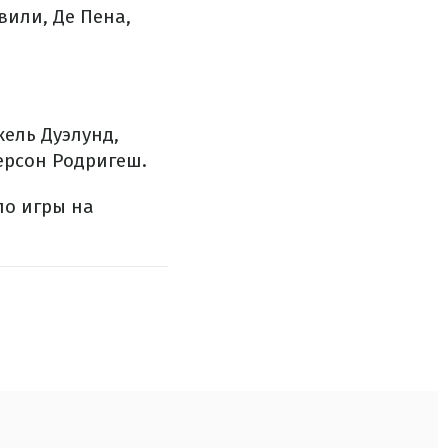
или, Де Пена,
ель Дуэлунд,
ерсон Родригеш.
ло игры на