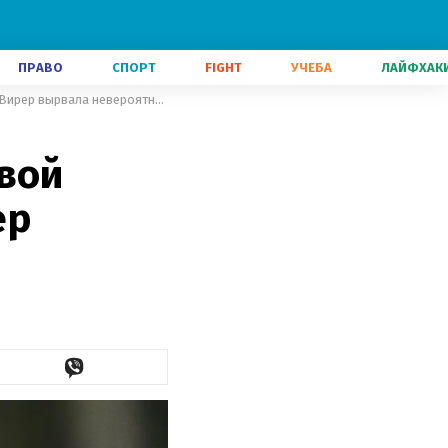
ПРАВО
СПОРТ
FIGHT
УЧЕБА
ЛАЙФХАК
Биатлон: украинка Джима в первой гонке финишировала 10-й, Вирер вырвала невероятную победу
рвой
ер