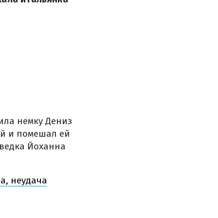
ила немку Дениз
ый и помешал ей
шведка Йоханна
а, неудача