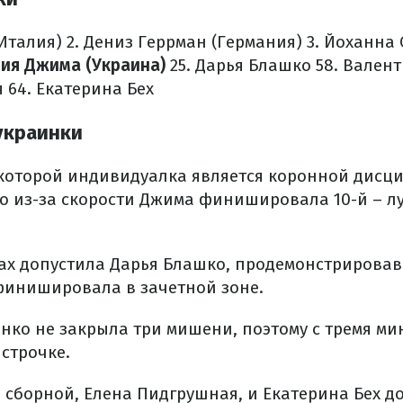
(Италия)
2. Дениз Геррман (Германия)
3. Йоханна 
лия Джима (Украина)
25. Дарья Блашко
58. Вален
я
64. Екатерина Бех
украинки
которой индивидуалка является коронной дисц
Но из-за скорости Джима финишировала 10-й – л
ах допустила Дарья Блашко, продемонстрировав 
финишировала в зачетной зоне.
нко не закрыла три мишени, поэтому с тремя м
 строчке.
 сборной, Елена Пидгрушная, и Екатерина Бех д