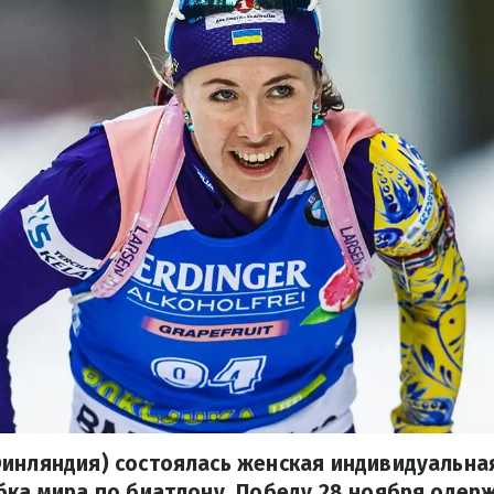
инляндия) состоялась женская индивидуальная
бка мира по биатлону. Победу 28 ноября одер