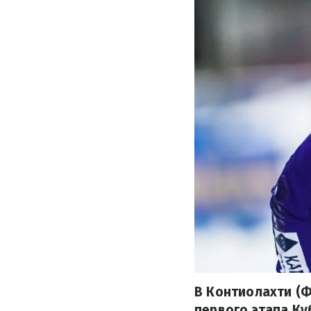
В Контиолахти (Ф
первого этапа Ку