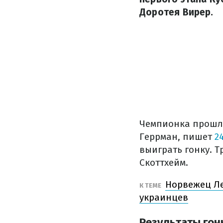
Доротея Вирер.
Чемпионка прошло
Геррман, пишет
2
выиграть гонку. 
Скоттхейм.
Норвежец Ле
К ТЕМЕ
украинцев
Результаты гон