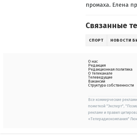
промаха. Елена пр
Связанные т
СПОРТ
НОВОСТИ Б
О нас
Редакция
Редакционная политика
О телеканале
Телеведущие
Вакансии
Структура собственности
Все коммерческие рекламн
пометкой "Эксперт", "Поз
рекламе и правил цитиров
«Телерадиокомпания" Люкс