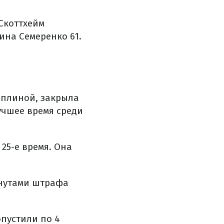
Скоттхейм
тина Семеренко
61.
иплиной, закрыла
учшее время среди
25-е время. Она
инутами штрафа
опустили по 4