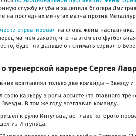
алось
по эмоциональной публикации жены Юрия
онную службу клуба и зацепила блогера Дмитри
е на последних минутах матча против Металлур
чески отреагировал
на слова жены наставника. 
еред матчем заявил, что на этом его футбольная
есно, будет ли дальше он снимать сериал о Вере
 о тренерской карьере Сергея Лав
вник возглавлял только две команды – Звезду и 
ал свою карьеру в роли ассистента главного трен
Звезды. В том же году возглавил команду.
пришел к рулю Ингульца, во главе которого прове
ушел из Ингульца.