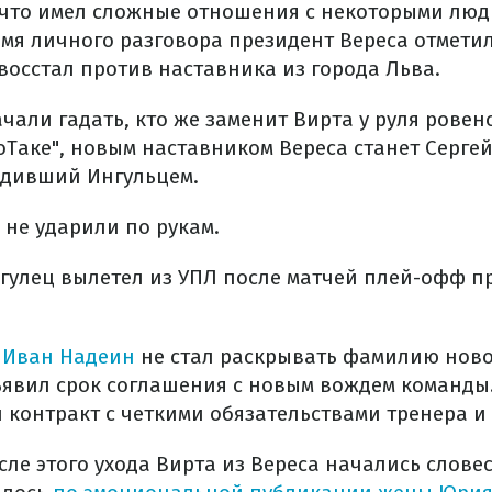
 что имел сложные отношения с некоторыми людь
емя личного разговора президент Вереса отметил
восстал против наставника из города Льва.
чали гадать, кто же заменит Вирта у руля ровенс
Таке", новым наставником Вереса станет Сергей
одивший Ингульцем.
 не ударили по рукам.
нгулец вылетел из УПЛ после матчей плей-офф п
 Иван Надеин
не стал раскрывать фамилию ново
ъявил срок соглашения с новым вождем команды.
й контракт с четкими обязательствами тренера и 
сле этого ухода Вирта из Вереса начались слов