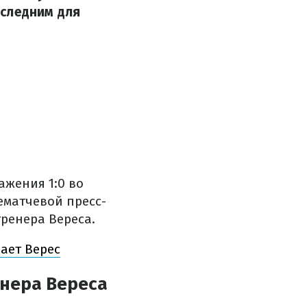
оследним для
ажения 1:0 во
лематчевой пресс-
ренера Вереса.
дает Верес
енера Вереса