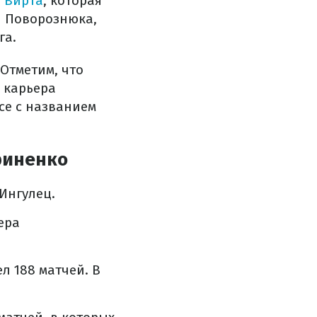
 Вирта
, которая
я Поворознюка,
га.
Отметим, что
 карьера
се с названием
риненко
Ингулец.
ера
л 188 матчей. В