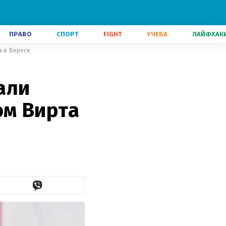
ПРАВО
СПОРТ
FIGHT
УЧЕБА
ЛАЙФХАК
а в Вересе
али
ом Вирта