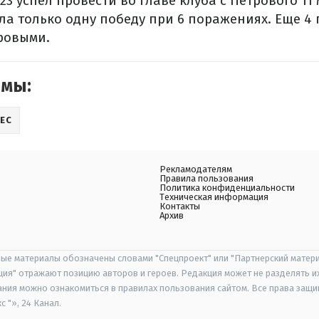
23 успел провести во главе клуба с Петрового 11
а только одну победу при 6 поражениях. Еще 4
ровыми.
емы:
ЕС
Рекламодателям
Правила пользования
Политика конфиденциальности
Техническая информация
Контакты
Архив
ые материалы обозначены словами "Спецпроект" или "Партнерский матери
иция" отражают позицию авторов и героев. Редакция может не разделять и
ания можно ознакомиться в правилах пользования сайтом. Все права защ
 "», 24 Канал.