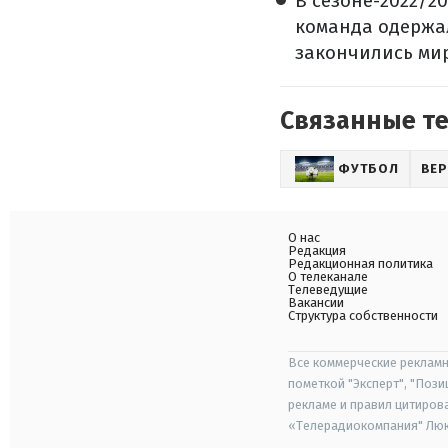
В сезоне-2022/20
команда одержал
закончились ми
Связанные т
ФУТБОЛ
ВЕР
О нас
Редакция
Редакционная политика
О телеканале
Телеведущие
Вакансии
Структура собственности
Все коммерческие рекламн
пометкой "Эксперт", "Поз
рекламе и правил цитиров
«Телерадиокомпания" Люкс