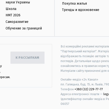
науки Украины
Покупка жилья
Школа
Тренды и вдохновение
НМТ 2026
Саморазвитие
Обучение за границей
Всі комерційні рекламні матеріал
"Партнерський матеріал". Матеріа
відображають позицію авторів та 
К РАССЫЛКАМ
поглядів. Детальніше щодо рекл
цу
ознайомитись в правилах користу
Матеріали сайту призначені для 
,
ересам.
Онлайн-медіа «24 Канал»
пл. Галицька, буд. 15, м. Львів, 79
Телефон
+380 (32) 229-77-77
Адреса електронної пошти —
leg
Ідентифікатор онлайн-медіа в Реє
06057