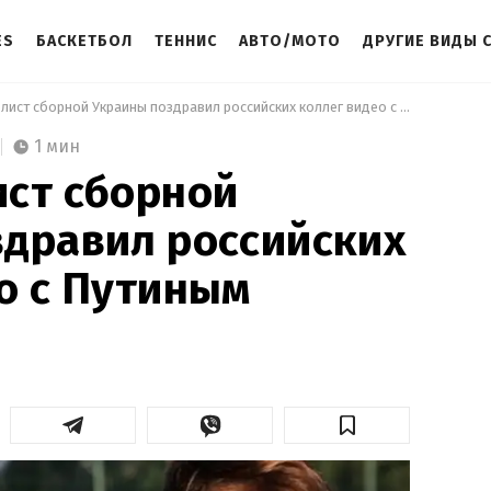
ES
БАСКЕТБОЛ
ТЕННИС
АВТО/МОТО
ДРУГИЕ ВИДЫ 
 Экс-футболист сборной Украины поздравил российских коллег видео с Путиным 
1 мин
ст сборной
дравил российских
о с Путиным