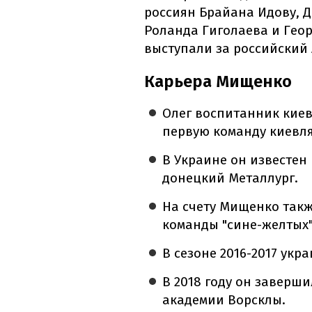
россиян Брайана Идову, 
Роланда Гиголаева и Гео
выступали за российский А
Карьера Мищенко
Олег воспитанник киев
первую команду киевлян
В Украине он известен
донецкий Металлург.
На счету Мищенко такж
команды "сине-желтых"
В сезоне 2016-2017 укр
В 2018 году он заверши
академии Ворсклы.