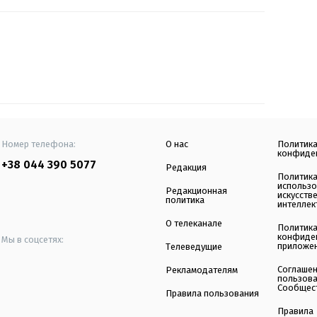
Номер телефона:
О нас
Политик
конфиде
+38 044 390 5077
Редакция
Политик
использ
Редакционная
искусств
политика
интеллек
О телеканале
Политик
конфиде
Мы в соцсетях:
приложе
Телеведущие
Соглаше
Рекламодателям
пользов
Сообщес
Правила пользования
Правила