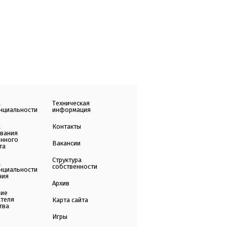
а
Техническая
нциальности
информация
а
Контакты
ования
енного
Вакансии
та
Структура
а
собственности
нциальности
ния
Архив
ние
ателя
Карта сайта
тва
Игры