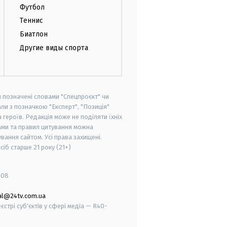
Футбол
Теннис
Биатлон
Другие виды спорта
и позначені словами "Спецпроєкт" чи
ли з позначкою "Експерт", "Позиція"
героїв. Редакція може не поділяти їхніх
ами та правил цитування можна
вання сайтом. Усі права захищені.
осіб старше
21 року (21+)
008
al@24tv.com.ua
стрі суб'єктів у сфері медіа — R40-