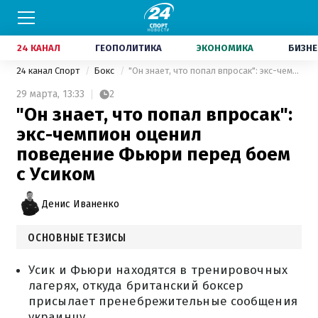
24 КАНАЛ
ГЕОПОЛИТИКА
ЭКОНОМИКА
БИЗНЕ
24 канал Спорт
Бокс
"Он знает, что попал впросак": экс-чемпион оценил поведение Фьюри перед боем с Усиком
29 марта,
13:33
2
"Он знает, что попал впросак":
экс-чемпион оценил
поведение Фьюри перед боем
с Усиком
Денис Иваненко
ОСНОВНЫЕ ТЕЗИСЫ
Усик и Фьюри находятся в тренировочных
лагерях, откуда британский боксер
присылает пренебрежительные сообщения
украинцу.