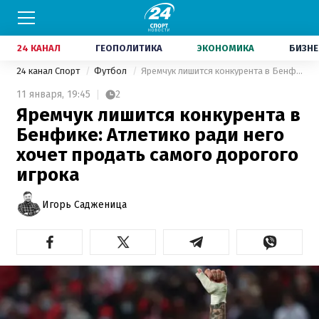
24 КАНАЛ
ГЕОПОЛИТИКА
ЭКОНОМИКА
БИЗНЕ
24 канал Спорт
Футбол
Яремчук лишится конкурента в Бенфике: Атлетико ради него хочет продать самого дорогого игрока
11 января,
19:45
2
Яремчук лишится конкурента в
Бенфике: Атлетико ради него
хочет продать самого дорогого
игрока
Игорь Садженица