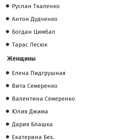
Руслан Ткаленко
Антон Дудченко
Богдан Цимбал
Тарас Лесюк
Женщины
Елена Пидгрушная
Вита Семеренко
Валентина Семеренко
Юлия Джима
Дария Блашка
Екатерина Бех.